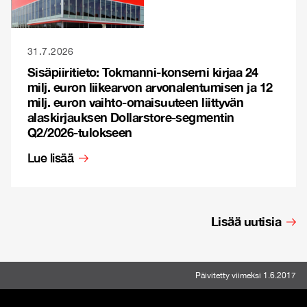
31.7.2026
Sisäpiiritieto: Tokmanni-konserni kirjaa 24
milj. euron liikearvon arvonalentumisen ja 12
milj. euron vaihto-omaisuuteen liittyvän
alaskirjauksen Dollarstore-segmentin
Q2/2026-tulokseen
Lue lisää
Lisää uutisia
Päivitetty viimeksi 1.6.2017