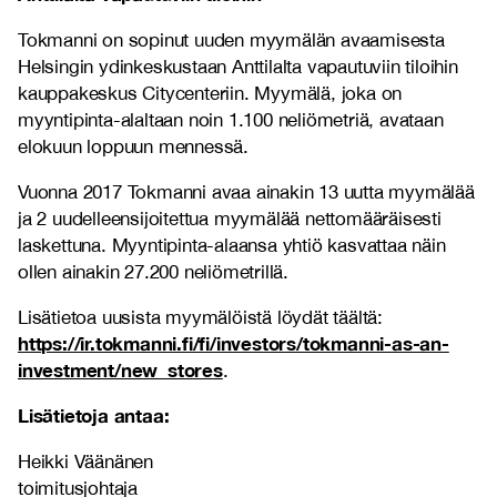
Tokmanni on sopinut uuden myymälän avaamisesta
Helsingin ydinkeskustaan Anttilalta vapautuviin tiloihin
kauppakeskus Citycenteriin. Myymälä, joka on
myyntipinta-alaltaan noin 1.100 neliömetriä, avataan
elokuun loppuun mennessä.
Vuonna 2017 Tokmanni avaa ainakin 13 uutta myymälää
ja 2 uudelleensijoitettua myymälää nettomääräisesti
laskettuna. Myyntipinta-alaansa yhtiö kasvattaa näin
ollen ainakin 27.200 neliömetrillä.
Lisätietoa uusista myymälöistä löydät täältä:
https://ir.tokmanni.fi/fi/investors/tokmanni-as-an-
investment/new_stores
.
Lisätietoja antaa:
Heikki Väänänen
toimitusjohtaja