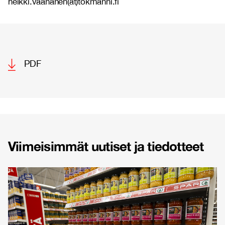
heikki.vaananen(at)tokmanni.fi
PDF
Viimeisimmät uutiset ja tiedotteet