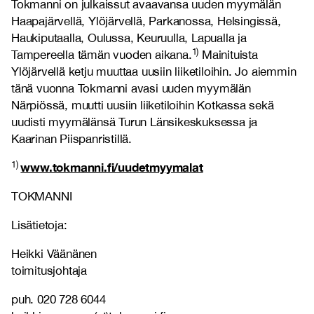
Tokmanni on julkaissut avaavansa uuden myymälän
Haapajärvellä, Ylöjärvellä, Parkanossa, Helsingissä,
Haukiputaalla, Oulussa, Keuruulla, Lapualla ja
1)
Tampereella tämän vuoden aikana.
Mainituista
Ylöjärvellä ketju muuttaa uusiin liiketiloihin. Jo aiemmin
tänä vuonna Tokmanni avasi uuden myymälän
Närpiössä, muutti uusiin liiketiloihin Kotkassa sekä
uudisti myymälänsä Turun Länsikeskuksessa ja
Kaarinan Piispanristillä.
1)
www.tokmanni.fi/uudetmyymalat
TOKMANNI
Lisätietoja:
Heikki Väänänen
toimitusjohtaja
puh. 020 728 6044