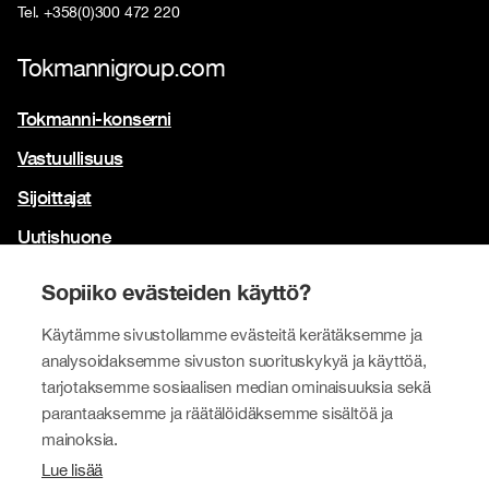
Tel. +358(0)300 472 220
Tokmannigroup.com
Tokmanni-konserni
Vastuullisuus
Sijoittajat
Uutishuone
Yhteystiedot
Sopiiko evästeiden käyttö?
Brändimme
Käytämme sivustollamme evästeitä kerätäksemme ja
Tokmanni
analysoidaksemme sivuston suorituskykyä ja käyttöä,
tarjotaksemme sosiaalisen median ominaisuuksia sekä
SPAR Suomi
parantaaksemme ja räätälöidäksemme sisältöä ja
Click Shoes ja Shoe House
mainoksia.
Lue lisää
Dollarstore