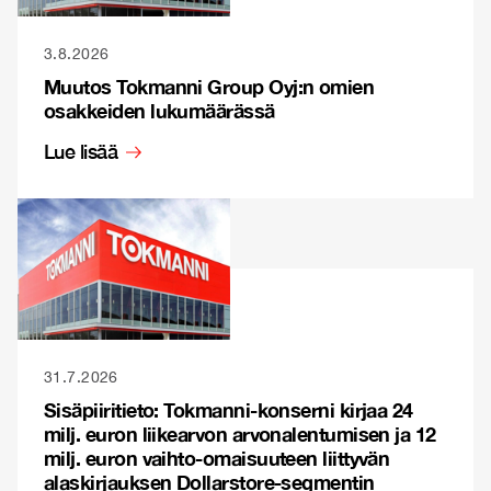
3.8.2026
Muutos Tokmanni Group Oyj:n omien
osakkeiden lukumäärässä
Lue lisää
31.7.2026
Sisäpiiritieto: Tokmanni-konserni kirjaa 24
milj. euron liikearvon arvonalentumisen ja 12
milj. euron vaihto-omaisuuteen liittyvän
alaskirjauksen Dollarstore-segmentin