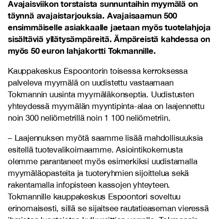
Avajaisviikon torstaista sunnuntaihin myymälä on
täynnä avajaistarjouksia. Avajaisaamun 500
ensimmäiselle asiakkaalle jaetaan myös tuotelahjoja
sisältäviä yllätysämpäreitä. Ämpäreistä kahdessa on
myös 50 euron lahjakortti Tokmannille.
Kauppakeskus Espoontorin toisessa kerroksessa
palveleva myymälä on uudistettu vastaamaan
Tokmannin uusinta myymäläkonseptia. Uudistusten
yhteydessä myymälän myyntipinta-alaa on laajennettu
noin 300 neliömetrillä noin 1 100 neliömetriin.
– Laajennuksen myötä saamme lisää mahdollisuuksia
esitellä tuotevalikoimaamme. Asiointikokemusta
olemme parantaneet myös esimerkiksi uudistamalla
myymäläopasteita ja tuoteryhmien sijoittelua sekä
rakentamalla infopisteen kassojen yhteyteen.
Tokmannille kauppakeskus Espoontori soveltuu
erinomaisesti, sillä se sijaitsee rautatieaseman vieressä