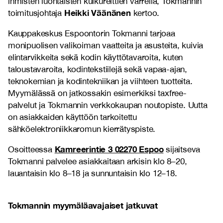
ihmisten luontaisten kulkureittien varrella, Tokmannin
Heikki Väänänen
toimitusjohtaja
kertoo.
Kauppakeskus Espoontorin Tokmanni tarjoaa
monipuolisen valikoiman vaatteita ja asusteita, kuivia
elintarvikkeita sekä kodin käyttötavaroita, kuten
taloustavaroita, kodintekstiilejä sekä vapaa-ajan,
teknokemian ja kodintekniikan ja viihteen tuotteita.
Myymälässä on jatkossakin esimerkiksi taxfree-
palvelut ja Tokmannin verkkokaupan noutopiste. Uutta
on asiakkaiden käyttöön tarkoitettu
sähköelektroniikkaromun kierrätyspiste.
Kamreerintie 3 02270 Espoo
Osoitteessa
sijaitseva
Tokmanni palvelee asiakkaitaan arkisin klo 8–20,
lauantaisin klo 8–18 ja sunnuntaisin klo 12–18.
Tokmannin myymäläavajaiset jatkuvat