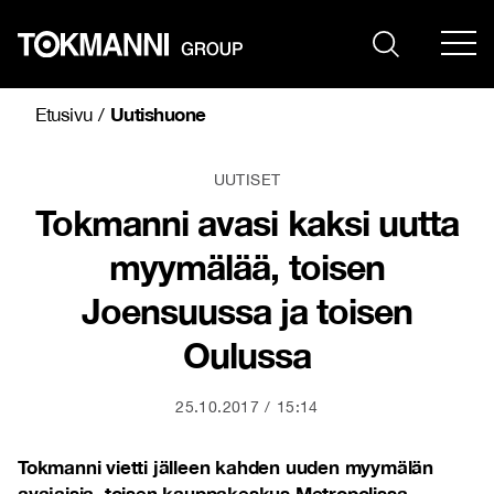
Siirry
sisältöön
Uutishuone
Etusivu
/
UUTISET
Tokmanni avasi kaksi uutta
myymälää, toisen
Joensuussa ja toisen
Oulussa
25.10.2017
15:14
Tokmanni vietti jälleen kahden uuden myymälän
avajaisia, toisen
kauppakeskus Metropolissa