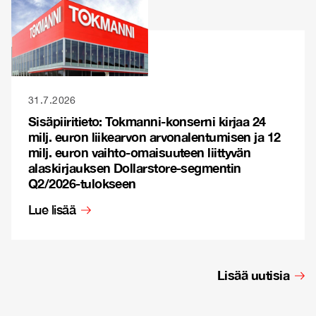
31.7.2026
Sisäpiiritieto: Tokmanni-konserni kirjaa 24
milj. euron liikearvon arvonalentumisen ja 12
milj. euron vaihto-omaisuuteen liittyvän
alaskirjauksen Dollarstore-segmentin
Q2/2026-tulokseen
Lue lisää
Lisää uutisia