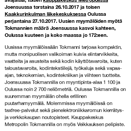
Joensuussa torstaina 26.10.2017 ja toisen
Kaakkurinkulman liikekeskuksessa
Oulussa
perjantaina 27.10.2017. Uusien myymälöiden myötä
Tokmannien määrä Joensuussa kasvoi kahteen,
Oulussa kuuteen ja koko maassa jo 172:een.
Uusissa myymälöissään Tokmanni tarjoaa kompaktin,
mutta monipuolisen valikoiman kuivia elintarvikkeita,
vaatteita ja asusteita sekä kodin käyttötavaroita, kuten
taloustavaroita, kodintekstiilejä, työkaluja sekä vapaa-
ajan, teknokemian, kodintekniikan ja viihteen tuotteita.
Joensuussa Tokmannilla on myyntipinta-alaa 1 100 ja
Oulussa noin 2 700 neliömetriä. Oulussa Tokmannilla on
suuremman myymälän ohella erillinen
puutarhamyymälä. Molemmissa myymälöissä on
taxfree-palvelut sekä pienelektroniikkaromun kierrätys-
ja verkkokaupan noutopisteet. Kauppakeskus
Metropolin Tokmannilla on myös Veikkauksen pelipiste.