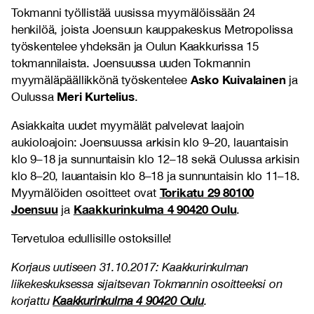
Tokmanni työllistää uusissa myymälöissään 24
henkilöä, joista Joensuun kauppakeskus Metropolissa
työskentelee yhdeksän ja Oulun Kaakkurissa 15
tokmannilaista. Joensuussa uuden Tokmannin
Asko Kuivalainen
myymäläpäällikkönä työskentelee
ja
Meri Kurtelius
Oulussa
.
Asiakkaita uudet myymälät palvelevat laajoin
aukioloajoin: Joensuussa arkisin klo 9–20, lauantaisin
klo 9–18 ja sunnuntaisin klo 12–18 sekä Oulussa arkisin
klo 8–20, lauantaisin klo 8–18 ja sunnuntaisin klo 11–18.
Torikatu 29 80100
Myymälöiden osoitteet ovat
Joensuu
Kaakkurinkulma 4 90420 Oulu
ja
.
Tervetuloa edullisille ostoksille!
Korjaus uutiseen 31.10.2017: Kaakkurinkulman
liikekeskuksessa sijaitsevan Tokmannin osoitteeksi on
korjattu
Kaakkurinkulma 4 90420 Oulu
.