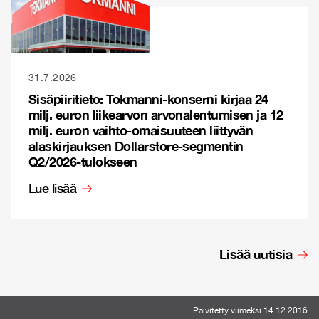
31.7.2026
Sisäpiiritieto: Tokmanni-konserni kirjaa 24
milj. euron liikearvon arvonalentumisen ja 12
milj. euron vaihto-omaisuuteen liittyvän
alaskirjauksen Dollarstore-segmentin
Q2/2026-tulokseen
Lue lisää
Lisää uutisia
Päivitetty viimeksi 14.12.2016