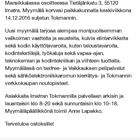
Mansikkalassa osoitteessa Tietäjänkatu 3, 55120
Imatra. Myymälä korvasi paikkakunnalla keskiviikkona
14.12.2016 suljetun Tokmannin.
Uusi myymälä tarjoaa aiempaa monipuolisemman
valikoiman vaatteita ja asusteita, kuivia elintarvikkeita
sekä kodin käyttötavaroita, kuten taloustavaroita,
kodintekstiilejä, työkaluja sekä vapaa-ajan,
teknokemian ja kodintekniikan ja viihteen tuotteita.
Myymälässä on taxfree- ja Veikkauksen pelipalvelut
sekä sähköelektroniikkaromun kierrätys- ja Tokmannin
verkkokaupan noutopisteet.
Asiakkaita Imatran Tokmannilla palvellaan arkisin ja
lauantaisin klo 8–20 sekä sunnuntaisin klo 10–18.
Myymäläpäällikkönä toimii
Anne Lapakko.
Tervetuloa ostoksille!