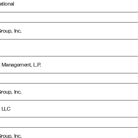
tional
oup, Inc.
 Management, L.P.
oup, Inc.
 LLC
oup, Inc.