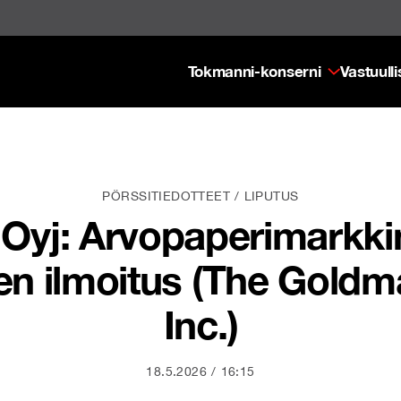
Tokmanni-konserni
Vastuull
PÖRSSITIEDOTTEET
LIPUTUS
yj: Arvopaperimarkkina
en ilmoitus (The Goldm
Inc.)
18.5.2026
16:15