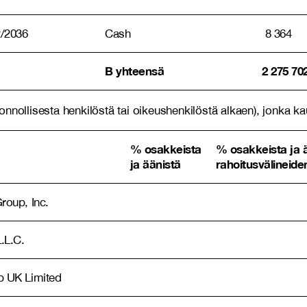
2/2036
Cash
8 364
B yhteensä
2 275 70
ollisesta henkilöstä tai oikeushenkilöstä alkaen), jonka kautt
% osakkeista
% osakkeista ja 
ja äänistä
rahoitusvälineide
oup, Inc.
.L.C.
 UK Limited