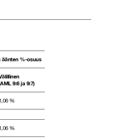
a äänten %-osuus
Välillinen
(AML 9:6 ja 9:7)
1,06 %
1,06 %