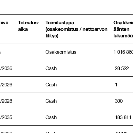
äivä
Toteutus-
Toimitustapa
Osakkei
aika
(osakeomistus / nettoarvon
äänten
tilitys)
lukumää
n
Osakeomistus
1 016 86
5/2036
Cash
28 522
6/2026
Cash
1
2/2028
Cash
300
1/2035
Cash
183 811