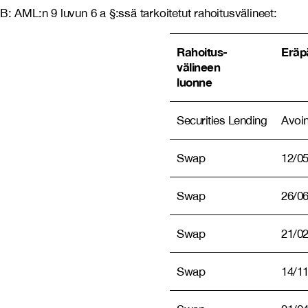
B: AML:n 9 luvun 6 a §:ssä tarkoitetut rahoitusvälineet:
Rahoitus-
Eräp
välineen
luonne
Securities Lending
Avoi
Swap
12/0
Swap
26/0
Swap
21/0
Swap
14/1