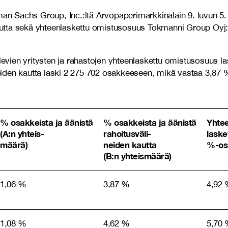
n Sachs Group, Inc.:ltä Arvopaperimarkkinalain 9. luvun 5.
ta sekä yhteenlaskettu omistusosuus Tokmanni Group Oyj:n os
evien yritysten ja rahastojen yhteenlaskettu omistusosuus 
eiden kautta laski 2 275 702 osakkeeseen, mikä vastaa 3,87
% osakkeista ja äänistä
% osakkeista ja äänistä
Yhte
(A:n yhteis-
rahoitusväli-
laske
määrä)
neiden kautta
%-os
(B:n yhteismäärä)
1,06
%
3,87 %
4,92
1,08
%
4,62 %
5,70