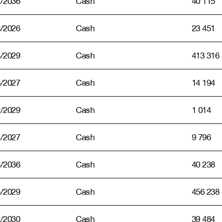
4/2036
Cash
40 115
8/2026
Cash
23 451
3/2029
Cash
413 316
6/2027
Cash
14 194
2/2029
Cash
1 014
4/2027
Cash
9 796
5/2036
Cash
40 238
5/2029
Cash
456 238
2/2030
Cash
39 484