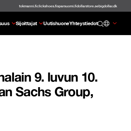
tokmanni.fi
clickshoes.fi
sparsuomi.fi
dollarstore.se
bigdollar.dk
isuus
Sijoittajat
Uutishuone
Yhteystiedot
lain 9. luvun 10.
an Sachs Group,