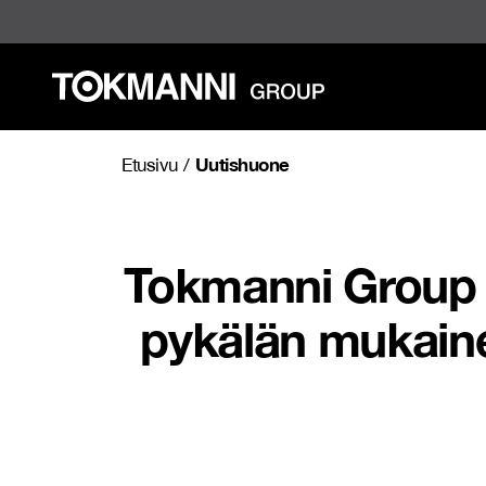
Siirry
sisältöön
Uutishuone
Etusivu
/
Tokmanni Group O
pykälän mukain