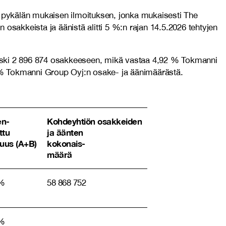
 pykälän mukaisen ilmoituksen, jonka mukaisesti The
akkeista ja äänistä alitti 5 %:n rajan 14.5.2026 tehtyjen
laski 2 896 874 osakkeeseen, mikä vastaa 4,92 % Tokmanni
 % Tokmanni Group Oyj:n osake- ja äänimäärästä.
en-
Kohdeyhtiön osakkeiden
ttu
ja äänten
uus (A+B)
kokonais-
määrä
 %
58 868 752
%