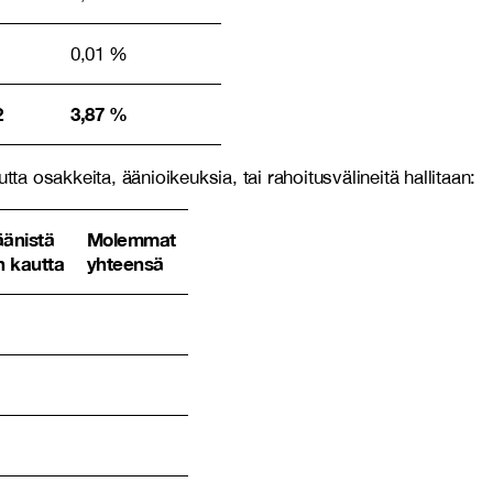
0,01 %
2
3,87 %
a osakkeita, äänioikeuksia, tai rahoitusvälineitä hallitaan:
äänistä
Molemmat
n kautta
yhteensä