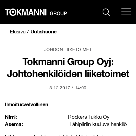
Siirry
sisältöön
Uutishuone
Etusivu
/
JOHDON LIIKETOIMET
Tokmanni Group Oyj:
Johtohenkilöiden liiketoimet
5.12.2017
14:00
Ilmoitusvelvollinen
Nimi:
Rockers Tukku Oy
Asema:
Lähipiiriin kuuluva henkilö