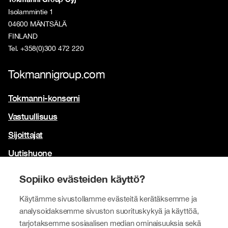
Isolammintie 1
04600 MÄNTSÄLÄ
FINLAND
Tel. +358(0)300 472 220
Tokmannigroup.com
Tokmanni-konserni
Vastuullisuus
Sijoittajat
Uutishuone
Yhteystiedot
Sopiiko evästeiden käyttö?
Brändimme
Käytämme sivustollamme evästeitä kerätäksemme ja
Tokmanni
analysoidaksemme sivuston suorituskykyä ja käyttöä,
tarjotaksemme sosiaalisen median ominaisuuksia sekä