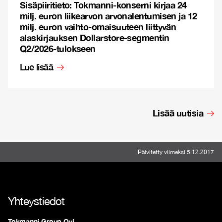
Sisäpiiritieto: Tokmanni-konserni kirjaa 24
milj. euron liikearvon arvonalentumisen ja 12
milj. euron vaihto-omaisuuteen liittyvän
alaskirjauksen Dollarstore-segmentin
Q2/2026-tulokseen
Lue lisää
Lisää uutisia
Päivitetty viimeksi 5.12.2017
Yhteystiedot
Tokmanni Group Oyj