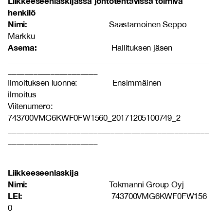
Liikkeeseenlaskijassa johtotehtävissä toimiva
henkilö
Nimi:
Saastamoinen Seppo
Markku
Asema:
Hallituksen jäsen
_______________________________________________
_____________________
Ilmoituksen luonne: Ensimmäinen
ilmoitus
Viitenumero:
743700VMG6KWF0FW1560_20171205100749_2
_______________________________________________
_____________________
Liikkeeseenlaskija
Nimi:
Tokmanni Group Oyj
LEI:
743700VMG6KWF0FW156
0