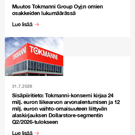
Muutos Tokmanni Group Oyj:n omien
osakkeiden lukumäärässä
Lue lisää
31.7.2026
Sisäpiiritieto: Tokmanni-konserni kirjaa 24
milj. euron liikearvon arvonalentumisen ja 12
milj. euron vaihto-omaisuuteen liittyvän
alaskirjauksen Dollarstore-segmentin
Q2/2026-tulokseen
Lue lisää