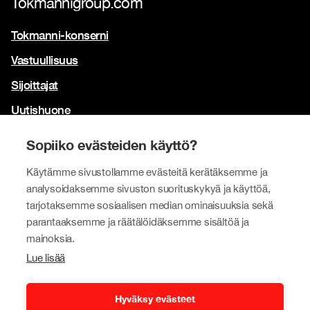
Tokmannigroup.com
Tokmanni-konserni
Vastuullisuus
Sijoittajat
Uutishuone
Yhteystiedot
Sopiiko evästeiden käyttö?
Brändimme
Käytämme sivustollamme evästeitä kerätäksemme ja
Tokmanni
analysoidaksemme sivuston suorituskykyä ja käyttöä,
tarjotaksemme sosiaalisen median ominaisuuksia sekä
SPAR Suomi
parantaaksemme ja räätälöidäksemme sisältöä ja
Click Shoes ja Shoe House
mainoksia.
Lue lisää
Dollarstore
Big Dollar
Hyväksy evästeet