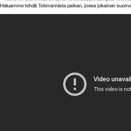
Haluamme tehdä Tokmannista paikan, jossa jokainen suomal