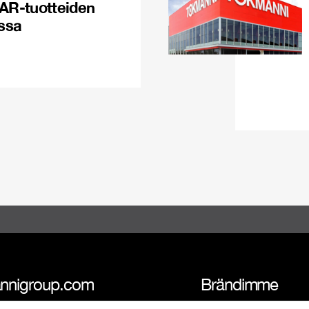
PAR-tuotteiden
issa
nnigroup.com
Brändimme