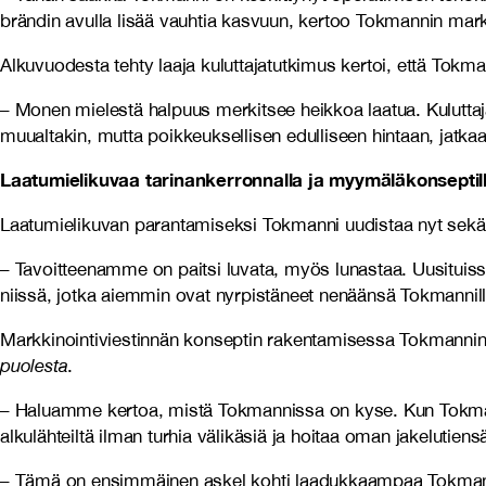
brändin avulla lisää vauhtia kasvuun, kertoo Tokmannin mark
Alkuvuodesta tehty laaja kuluttajatutkimus kertoi, että Tokm
– Monen mielestä halpuus merkitsee heikkoa laatua. Kuluttajat
muualtakin, mutta poikkeuksellisen edulliseen hintaan, jatk
Laatumielikuvaa tarinankerronnalla ja myymäläkonseptil
Laatumielikuvan parantamiseksi Tokmanni uudistaa nyt sekä
– Tavoitteenamme on paitsi luvata, myös lunastaa. Uusitui
niissä, jotka aiemmin ovat nyrpistäneet nenäänsä Tokmannille,
Markkinointiviestinnän konseptin rakentamisessa Tokmanni
puolesta
.
– Haluamme kertoa, mistä Tokmannissa on kyse. Kun Tokmanni
alkulähteiltä ilman turhia välikäsiä ja hoitaa oman jakelutie
– Tämä on ensimmäinen askel kohti laadukkaampaa Tokmannia.