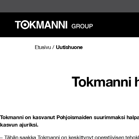
Siirry
sisältöön
Uutishuone
Etusivu
/
Tokmanni h
Tokmanni on kasvanut Pohjoismaiden suurimmaksi halpa
kasvun ajuriksi.
– Tähän saakka Tokmanni on keskittynyt operatiivisen teho