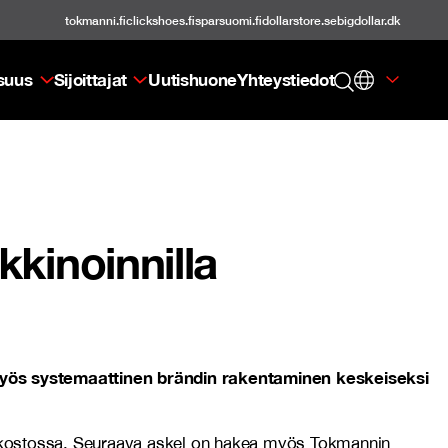
tokmanni.fi
clickshoes.fi
sparsuomi.fi
dollarstore.se
bigdollar.dk
isuus
Sijoittajat
Uutishuone
Yhteystiedot
kinoinnilla
yös systemaattinen brändin rakentaminen keskeiseksi
erkostossa. Seuraava askel on hakea myös Tokmannin