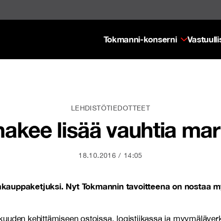
Tokmanni-konserni
Vastuull
LEHDISTÖTIEDOTTEET
akee lisää vauhtia mark
18.10.2016
14:05
kauppaketjuksi. Nyt Tokmannin tavoitteena on nostaa m
kkuuden kehittämiseen ostoissa, logistiikassa ja myymäläv