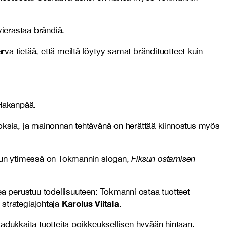
vierastaa brändiä.
rva tietää, että meiltä löytyy samat brändituotteet kuin
 Hakanpää.
ksia, ja mainonnan tehtävänä on herättää kiinnostus myös
elun ytimessä on Tokmannin slogan,
Fiksun ostamisen
 perustuu todellisuuteen: Tokmanni ostaa tuotteet
Karolus Viitala
 strategiajohtaja
.
dukkaita tuotteita poikkeuksellisen hyvään hintaan.