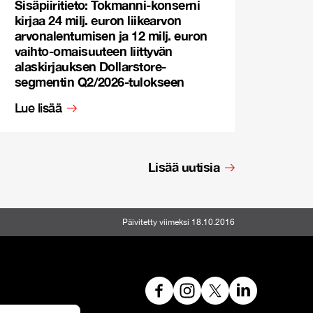
Sisäpiiritieto: Tokmanni-konserni
kirjaa 24 milj. euron liikearvon
arvonalentumisen ja 12 milj. euron
vaihto-omaisuuteen liittyvän
alaskirjauksen Dollarstore-
segmentin Q2/2026-tulokseen
Lue lisää
Lisää uutisia
Päivitetty viimeksi 18.10.2016