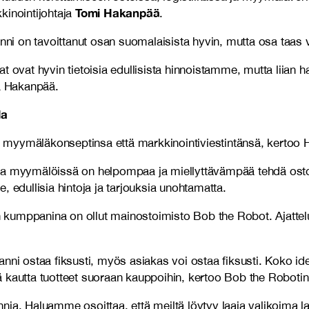
Tomi Hakanpää
kinointijohtaja
.
anni on tavoittanut osan suomalaisista hyvin, mutta osa taas 
 ovat hyvin tietoisia edullisista hinnoistamme, mutta liian ha
aa Hakanpää.
la
 myymäläkonseptinsa että markkinointiviestintänsä, kertoo
ssa myymälöissä on helpompaa ja miellyttävämpää tehdä osto
 edullisia hintoja ja tarjouksia unohtamatta.
n kumppanina on ollut mainostoimisto Bob the Robot. Ajatt
 ostaa fiksusti, myös asiakas voi ostaa fiksusti. Koko idea
nsä kautta tuotteet suoraan kauppoihin, kertoo Bob the Robotin
 Haluamme osoittaa, että meiltä löytyy laaja valikoima laa