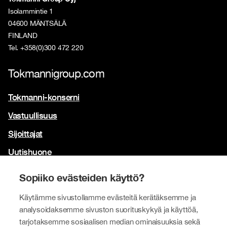
Isolammintie 1
04600 MÄNTSÄLÄ
FINLAND
Tel. +358(0)300 472 220
Tokmannigroup.com
Tokmanni-konserni
Vastuullisuus
Sijoittajat
Uutishuone
Yhteystiedot
Sopiiko evästeiden käyttö?
Brändimme
Käytämme sivustollamme evästeitä kerätäksemme ja
analysoidaksemme sivuston suorituskykyä ja käyttöä,
Tokmanni
tarjotaksemme sosiaalisen median ominaisuuksia sekä