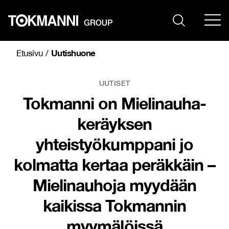
Siirry
sisältöön
Uutishuone
Etusivu
/
UUTISET
Tokmanni on Mielinauha-
keräyksen
yhteistyökumppani jo
kolmatta kertaa peräkkäin –
Mielinauhoja myydään
kaikissa Tokmannin
myymälöissä