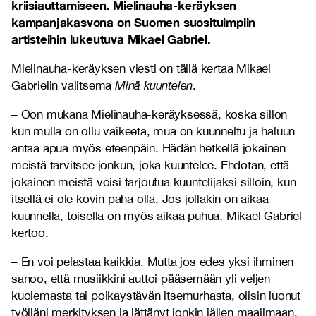
kriisiauttamiseen. Mielinauha-keräyksen
kampanjakasvona on Suomen suosituimpiin
artisteihin lukeutuva Mikael Gabriel.
Mielinauha-keräyksen viesti on tällä kertaa Mikael
Gabrielin valitsema
Minä kuuntelen
.
–
Oon mukana Mielinauha-keräyksessä, koska sillon
kun mulla on ollu vaikeeta, mua on kuunneltu ja haluun
antaa apua myös eteenpäin. Hädän hetkellä jokainen
meistä tarvitsee jonkun, joka kuuntelee. Ehdotan, että
jokainen meistä voisi tarjoutua kuuntelijaksi silloin, kun
itsellä ei ole kovin paha olla. Jos jollakin on aikaa
kuunnella, toisella on myös aikaa puhua, Mikael Gabriel
kertoo.
–
En voi pelastaa kaikkia. Mutta jos edes yksi ihminen
sanoo, että musiikkini auttoi pääsemään yli veljen
kuolemasta tai poikaystävän itsemurhasta, olisin luonut
työlläni merkityksen ja jättänyt jonkin jäljen maailmaan.