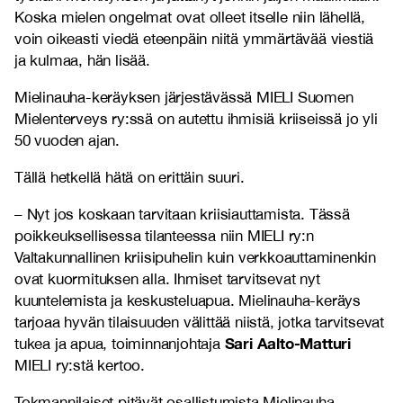
Koska mielen ongelmat ovat olleet itselle niin lähellä,
voin oikeasti viedä eteenpäin niitä ymmärtävää viestiä
ja kulmaa, hän lisää.
Mielinauha-keräyksen järjestävässä MIELI Suomen
Mielenterveys ry:ssä on autettu ihmisiä kriiseissä jo yli
50 vuoden ajan.
Tällä hetkellä hätä on erittäin suuri.
–
Nyt jos koskaan tarvitaan kriisiauttamista. Tässä
poikkeuksellisessa tilanteessa niin MIELI ry:n
Valtakunnallinen kriisipuhelin kuin verkkoauttaminenkin
ovat kuormituksen alla. Ihmiset tarvitsevat nyt
kuuntelemista ja keskusteluapua. Mielinauha-keräys
tarjoaa hyvän tilaisuuden välittää niistä, jotka tarvitsevat
Sari Aalto-Matturi
tukea ja apua, toiminnanjohtaja
MIELI ry:stä kertoo.
Tokmannilaiset pitävät osallistumista Mielinauha-