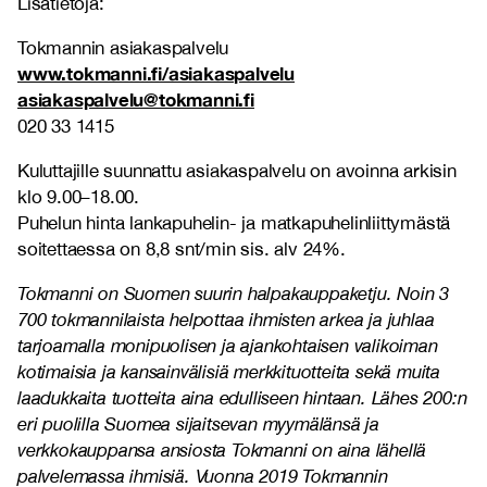
Lisätietoja:
Tokmannin asiakaspalvelu
www.tokmanni.fi/asiakaspalvelu
asiakaspalvelu@tokmanni.fi
020 33 1415
Kuluttajille suunnattu asiakaspalvelu on avoinna arkisin
klo 9.00–18.00.
Puhelun hinta lankapuhelin- ja matkapuhelinliittymästä
soitettaessa on 8,8 snt/min sis. alv 24%.
Tokmanni on Suomen suurin halpakauppaketju. Noin 3
700 tokmannilaista helpottaa ihmisten arkea ja juhlaa
tarjoamalla monipuolisen ja ajankohtaisen valikoiman
kotimaisia ja kansainvälisiä merkkituotteita sekä muita
laadukkaita tuotteita aina edulliseen hintaan. Lähes 200:n
eri puolilla Suomea sijaitsevan myymälänsä ja
verkkokauppansa ansiosta Tokmanni on aina lähellä
palvelemassa ihmisiä. Vuonna 2019 Tokmannin