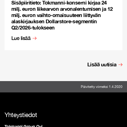
Sisäpiiritieto: Tokmanni-konserni kirjaa 24
milj. euron liikearvon arvonalentumisen ja 12
milj. euron vaihto-omaisuuteen liittyvän
alaskirjauksen Dollarstore-segmentin
Q2/2026-tulokseen
Lue lisää
Lisää uutisia
Päivitetty viimeksi 1.4.2020
Yhteystiedot
Tokmanni Group Oyj