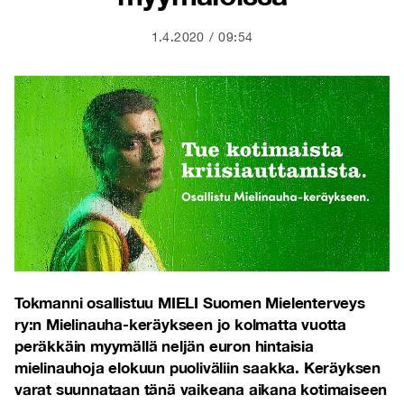
1.4.2020
09:54
Tokmanni osallistuu MIELI Suomen Mielenterveys
ry:n Mielinauha-keräykseen jo kolmatta vuotta
peräkkäin myymällä neljän euron hintaisia
mielinauhoja elokuun puoliväliin saakka. Keräyksen
varat suunnataan tänä vaikeana aikana kotimaiseen