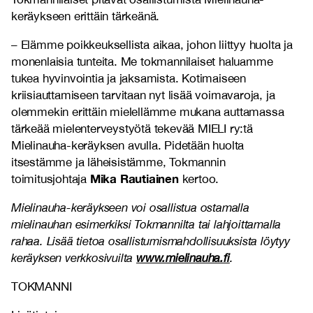
keräykseen erittäin tärkeänä.
–
Elämme poikkeuksellista aikaa, johon liittyy huolta ja
monenlaisia tunteita. Me tokmannilaiset haluamme
tukea hyvinvointia ja jaksamista.
Kotimaiseen
kriisiauttamiseen tarvitaan nyt lisää voimavaroja, ja
olemmekin erittäin mielellämme mukana auttamassa
tärkeää mielenterveystyötä tekevää MIELI ry:tä
Mielinauha-keräyksen avulla.
Pidetään huolta
itsestämme ja läheisistämme
, Tokmannin
Mika Rautiainen
toimitusjohtaja
kertoo.
Mielinauha-keräykseen voi osallistua ostamalla
mielinauhan esimerkiksi Tokmannilta tai lahjoittamalla
rahaa. Lisää tietoa osallistumismahdollisuuksista löytyy
keräyksen verkkosivuilta
www.mielinauha.fi
.
TOKMANNI