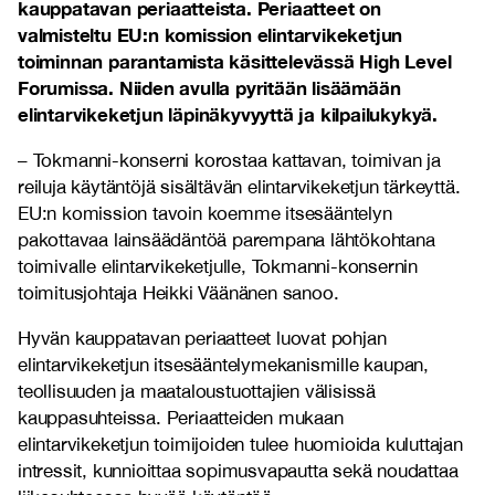
kauppatavan periaatteista. Periaatteet on
valmisteltu EU:n komission elintarvikeketjun
toiminnan parantamista käsittelevässä High Level
Forumissa. Niiden avulla pyritään lisäämään
elintarvikeketjun läpinäkyvyyttä ja kilpailukykyä.
– Tokmanni-konserni korostaa kattavan, toimivan ja
reiluja käytäntöjä sisältävän elintarvikeketjun tärkeyttä.
EU:n komission tavoin koemme itsesääntelyn
pakottavaa lainsäädäntöä parempana lähtökohtana
toimivalle elintarvikeketjulle, Tokmanni-konsernin
toimitusjohtaja Heikki Väänänen sanoo.
Hyvän kauppatavan periaatteet luovat pohjan
elintarvikeketjun itsesääntelymekanismille kaupan,
teollisuuden ja maataloustuottajien välisissä
kauppasuhteissa. Periaatteiden mukaan
elintarvikeketjun toimijoiden tulee huomioida kuluttajan
intressit, kunnioittaa sopimusvapautta sekä noudattaa