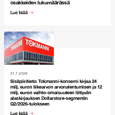
osakkeiden lukumäärässä
Lue lisää
31.7.2026
Sisäpiiritieto: Tokmanni-konserni kirjaa 24
milj. euron liikearvon arvonalentumisen ja 12
milj. euron vaihto-omaisuuteen liittyvän
alaskirjauksen Dollarstore-segmentin
Q2/2026-tulokseen
Lue lisää