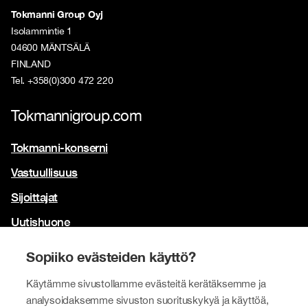
Tokmanni Group Oyj
Isolammintie 1
04600 MÄNTSÄLÄ
FINLAND
Tel. +358(0)300 472 220
Tokmannigroup.com
Tokmanni-konserni
Vastuullisuus
Sijoittajat
Uutishuone
Yhteystiedot
Sopiiko evästeiden käyttö?
Brändimme
Käytämme sivustollamme evästeitä kerätäksemme ja
analysoidaksemme sivuston suorituskykyä ja käyttöä,
Tokmanni