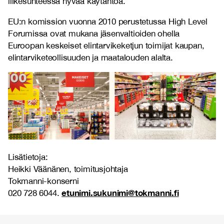
liikesuhteessa hyvää käytäntöä.
EU:n komission vuonna 2010 perustetussa High Level
Forumissa ovat mukana jäsenvaltioiden ohella
Euroopan keskeiset elintarvikeketjun toimijat kaupan,
elintarviketeollisuuden ja maatalouden alalta.
Lisätietoja:
Heikki Väänänen, toimitusjohtaja
Tokmanni-konserni
etunimi.sukunimi@tokmanni.fi
020 728 6044.