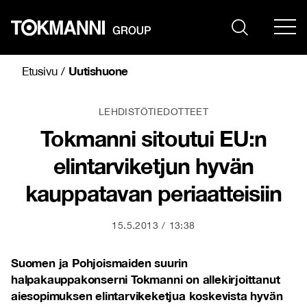
Siirry
sisältöön
Uutishuone
Etusivu
/
LEHDISTÖTIEDOTTEET
Tokmanni sitoutui EU:n
elintarviketjun hyvän
kauppatavan periaatteisiin
15.5.2013
13:38
Suomen ja Pohjoismaiden suurin
halpakauppakonserni Tokmanni on allekirjoittanut
aiesopimuksen elintarvikeketjua koskevista hyvän