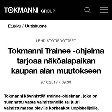
Siirry
sisältöön
Uutishuone
Etusivu
/
LEHDISTÖTIEDOTTEET
Tokmanni Trainee -ohjelma
tarjoaa näköalapaikan
kaupan alan muutokseen
9.10.2017
09:30
Tokmanni käynnistää trainee-ohjelman, joka on
suunnattu vasta valmistuneille tai juuri
valmistumassa oleville korkeakouluopiskelijoille,