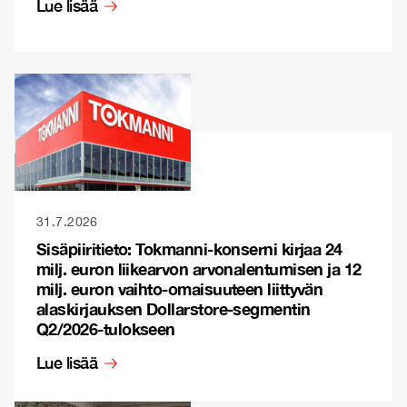
Lue lisää
31.7.2026
Sisäpiiritieto: Tokmanni-konserni kirjaa 24
milj. euron liikearvon arvonalentumisen ja 12
milj. euron vaihto-omaisuuteen liittyvän
alaskirjauksen Dollarstore-segmentin
Q2/2026-tulokseen
Lue lisää