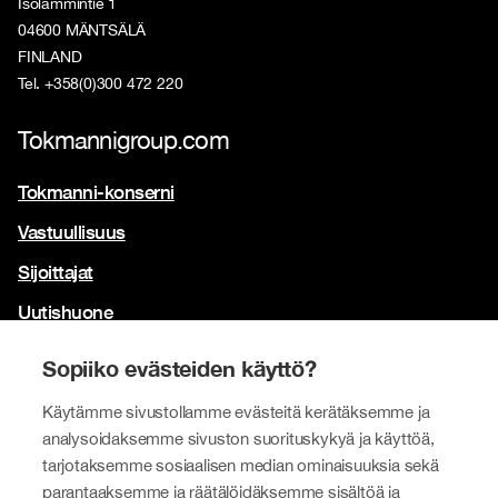
Isolammintie 1
04600 MÄNTSÄLÄ
FINLAND
Tel. +358(0)300 472 220
Tokmannigroup.com
Tokmanni-konserni
Vastuullisuus
Sijoittajat
Uutishuone
Yhteystiedot
Sopiiko evästeiden käyttö?
Brändimme
Käytämme sivustollamme evästeitä kerätäksemme ja
analysoidaksemme sivuston suorituskykyä ja käyttöä,
Tokmanni
tarjotaksemme sosiaalisen median ominaisuuksia sekä
SPAR Suomi
parantaaksemme ja räätälöidäksemme sisältöä ja