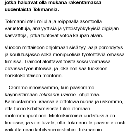
jotka haluavat olla mukana rakentamassa
uudenlaista Tokmannia.
Tokmanni etsii reilulla ja reippaalla asenteella
varustettuja, analyyttisiä ja yhteistyökykyisiä digiajan
kasvatteja, jotka tuntevat vetoa kaupan alaan.
Vuoden mittaiseen ohjelmaan sisältyy laaja perehdytys-
ja koulutusjakso sekä monipuolisia työtehtäviä omassa
tiimissä. Traineet aloittavat toistaiseksi voimassa
olevissa työsuhteissa, ja jokainen saa tuekseen
henkilökohtaisen mentorin.
– Olemme innoissamme, kun pääsemme
käynnistämään
Tokmanni Trainee
-ohjelmaa.
Kannustamme uraansa aloittelevia nuoria ja uskomme,
että tunne kehittymisestä tulee olemaan
molemminpuolinen. Mielenkiintoisia uudistuksia on
tiedossa, ja voin luvata, että Tokmannilla pääsee aidosti
vaikuttamaan kehitysprojekteihin, Tokmannin