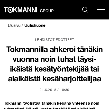
Siirry
sisältöön
Uutishuone
Etusivu
/
LEHDISTÖTIEDOTTEET
Tokmannilla ahkeroi tänäkin
vuonna noin tuhat täysi-
ikäistä kesätyöntekijää tai
alaikäistä kesäharjoittelijaa
21.6.2018
10:30
Tokmanni työllistää tänäkin kesänä yhteensä noin
tuhat täysi-ikäistä kesätyöntekijää tai alaikäistä