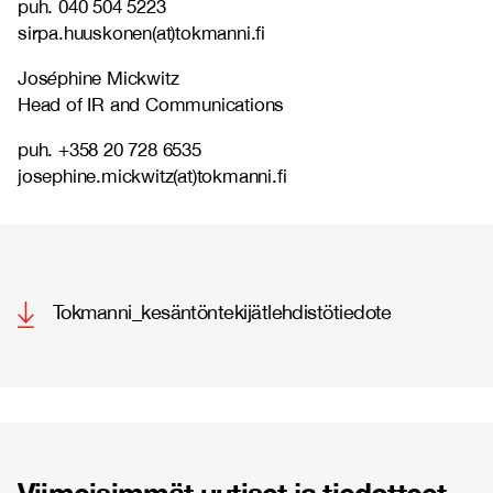
puh. 040 504 5223
sirpa.huuskonen(at)tokmanni.fi
Jos
é
phine Mickwitz
Head of IR and Communications
puh. +358 20 728 6535
josephine.mickwitz(at)tokmanni.fi
Tokmanni_kesäntöntekijätlehdistötiedote