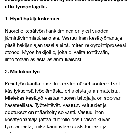
että työnantajalle.
1. Hyvä hakijakokemus
Nuorelle kesätyön hankkiminen on yksi vuoden
jännittävimmistä asioista. Vastuullinen kesätyönantaja
pitää hakijan ajan tasalla siitä, miten rekrytointiprosessi
etenee. Myös hakijoille, joita ei valita tehtävään,
ilmoitetaan asiasta asianmukaisesti.
2. Mielekäs työ
Kesätyön kautta nuori luo ensimmäiset konkreettiset
käsityksensä työelämästä, eri aloista ja ammateista.
Mielekäs kesätyö vastaa nuoren taitoja ja on sopivan
haasteellista. Työtehtävät, vastuut, valtuudet ja
odotukset on määritelty selvästi. Vastuullinen
kesätyönantaja jättää nuorelle positiivisen kuvan
työelämästä, mikä kannustaa opiskelemaan ja