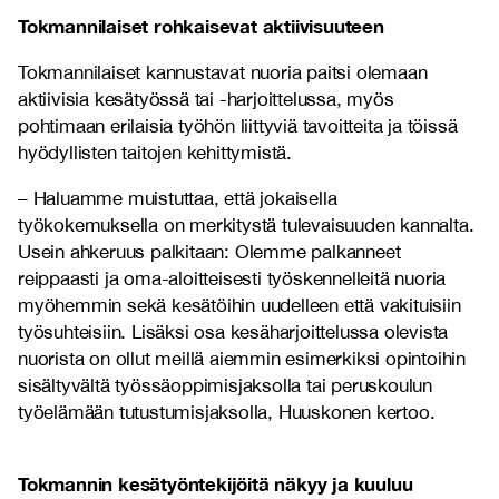
Tokmannilaiset rohkaisevat aktiivisuuteen
Tokmannilaiset kannustavat nuoria paitsi olemaan
aktiivisia kesätyössä tai -harjoittelussa, myös
pohtimaan erilaisia työhön liittyviä tavoitteita ja töissä
hyödyllisten taitojen kehittymistä.
– Haluamme muistuttaa, että jokaisella
työkokemuksella on merkitystä tulevaisuuden kannalta.
Usein ahkeruus palkitaan: Olemme palkanneet
reippaasti ja oma-aloitteisesti työskennelleitä nuoria
myöhemmin sekä kesätöihin uudelleen että vakituisiin
työsuhteisiin. Lisäksi osa kesäharjoittelussa olevista
nuorista on ollut meillä aiemmin esimerkiksi opintoihin
sisältyvältä työssäoppimisjaksolla tai peruskoulun
työelämään tutustumisjaksolla, Huuskonen kertoo.
Tokmannin kesätyöntekijöitä näkyy ja kuuluu