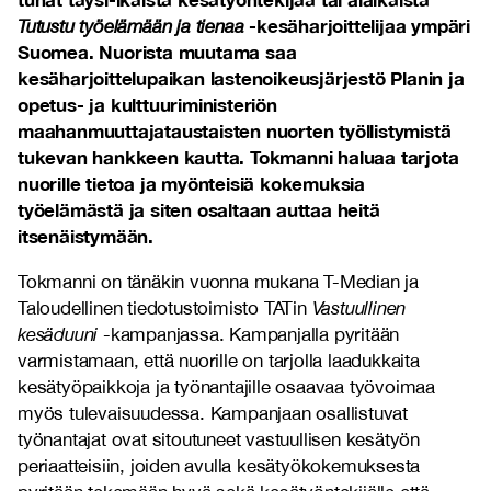
-kesäharjoittelijaa ympäri
Tutustu työelämään ja tienaa
Suomea. Nuorista muutama saa
kesäharjoittelupaikan lastenoikeusjärjestö Planin ja
opetus- ja kulttuuriministeriön
maahanmuuttajataustaisten nuorten työllistymistä
tukevan hankkeen kautta. Tokmanni haluaa tarjota
nuorille tietoa ja myönteisiä kokemuksia
työelämästä ja siten osaltaan auttaa heitä
itsenäistymään.
Tokmanni on tänäkin vuonna mukana T-Median ja
Taloudellinen tiedotustoimisto TATin
Vastuullinen
kesäduuni
-kampanjassa. Kampanjalla pyritään
varmistamaan, että nuorille on tarjolla laadukkaita
kesätyöpaikkoja ja työnantajille osaavaa työvoimaa
myös tulevaisuudessa. Kampanjaan osallistuvat
työnantajat ovat sitoutuneet vastuullisen kesätyön
periaatteisiin, joiden avulla kesätyökokemuksesta