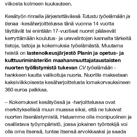
viikosta kolmeen kuukauteen.
Kesätyön rinnalla järjestettävässä
Tutustu työelämään ja
tienaa
-kesäharjoittelussa tänä vuonna 14 vuotta
täyttävät tai enintään 17-vuotiaat nuoret pääsevät
kerryttämään koulutus- ja uravalintojen kannalta tärkeitä
tietoja, taitoja ja kokemuksia työelämästä. Muutama
lastenoikeusjärjestö Planin ja opetus- ja
heistä on
kulttuuriministeriön maahanmuuttajataustaisten
nuorten työllistymistä tukevan
CV työelämään
-
hankkeen kautta valikoituja nuoria. Nuorille maksetaan
kaksiviikkoisesta kesäharjoittelusta lomakorvauksineen
360 euroa palkkaa.
– Kokemukset kesätyössä ja -harjoittelussa ovat
merkityksellisiä muun muassa siksi, että ne tukevat
nuorten itsenäistymistä. Haluamme olla monipuolinen ja
osallistava työympäristö, jossa jokainen työntekijä voi
olla oma itsensä, tuntea itsensä arvokkaaksi ja saada