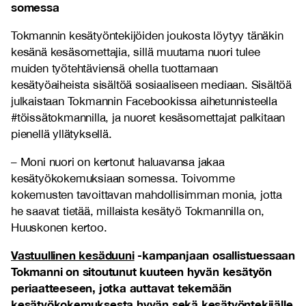
somessa
Tokmannin kesätyöntekijöiden joukosta löytyy tänäkin
kesänä kesäsomettajia, sillä muutama nuori tulee
muiden työtehtäviensä ohella tuottamaan
kesätyöaiheista sisältöä sosiaaliseen mediaan. Sisältöä
julkaistaan Tokmannin Facebookissa aihetunnisteella
#töissätokmannilla, ja nuoret kesäsomettajat palkitaan
pienellä yllätyksellä.
– Moni nuori on kertonut haluavansa jakaa
kesätyökokemuksiaan somessa. Toivomme
kokemusten tavoittavan mahdollisimman monia, jotta
he saavat tietää, millaista kesätyö Tokmannilla on,
Huuskonen kertoo.
Vastuullinen kesäduuni
-kampanjaan osallistuessaan
Tokmanni on sitoutunut kuuteen hyvän kesätyön
periaatteeseen, jotka auttavat tekemään
kesätyökokemuksesta hyvän sekä kesätyöntekijälle