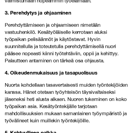
valmistumaan nopeammin työelämään.
3. Perehdytys ja ohjaaminen
Perehdyttämiseen ja ohjaamiseen nimetään
vastuuhenkilö. Kesätyöläiselle kerrotaan aluksi
työpaikan pelisäännöt ja käytöstavat. Hyvin
suunnitellulla ja toteutetulla perehdyttämisellä nuori
pääsee nopeasti kiinni työtehtäviin, oppii ja kehittyy.
Palautteen antaminen on tärkeä osa ohjausta.
4. Oikeudenmukaisuus ja tasapuolisuus
Nuorta kohdellaan tasavertaisesti muiden työntekijöiden
kanssa. Hänet otetaan työyhteisön täysivaltaiseksi
jäseneksi heti alusta alkaen. Nuoren tukeminen on koko
työpaikan asia. Kesätyöntekijälle tarjotaan
mahdollisuuksien mukaan samanlainen työympäristö ja
työvälineet kuin muillekin työntekijöille.
5. Kohtuullinen palkka