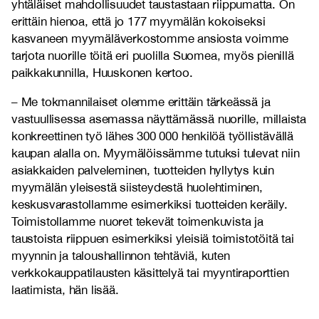
yhtäläiset mahdollisuudet taustastaan riippumatta. On
erittäin hienoa, että jo 177 myymälän kokoiseksi
kasvaneen myymäläverkostomme ansiosta voimme
tarjota nuorille töitä eri puolilla Suomea, myös pienillä
paikkakunnilla, Huuskonen kertoo.
– Me tokmannilaiset olemme erittäin tärkeässä ja
vastuullisessa asemassa näyttämässä nuorille, millaista
konkreettinen työ lähes 300 000 henkilöä työllistävällä
kaupan alalla on. Myymälöissämme tutuksi tulevat niin
asiakkaiden palveleminen, tuotteiden hyllytys kuin
myymälän yleisestä siisteydestä huolehtiminen,
keskusvarastollamme esimerkiksi tuotteiden keräily.
Toimistollamme nuoret tekevät toimenkuvista ja
taustoista riippuen esimerkiksi yleisiä toimistotöitä tai
myynnin ja taloushallinnon tehtäviä, kuten
verkkokauppatilausten käsittelyä tai myyntiraporttien
laatimista, hän lisää.