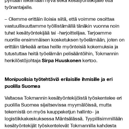
pyritään tekemään hyvä sekä kesätyöntekijälle että
työnantajalle.
– Olemme erittäin iloisia siitä, että voimme osoittaa
vastuullisuuttamme työllistämällä tänäkin vuonna noin
tuhat kesätyöntekijää tai -harjoittelijaa. Tarjoamme
nuorille ensimmäisen kosketuksen työelämään, joten on
erittäin tärkeää antaa heille myönteisiä kokemuksia ja
tutustuttaa heitä työelämän pelisääntöihin, Tokmannin
Sirpa Huuskonen
henkilöstöjohtaja
kertoo.
Monipuolisia työtehtäviä erilaisille ihmisille ja eri
puolilla Suomea
Valtaosa Tokmannin kesätyöntekijöistä työskentelee eri
puolilla Suomea sijaitsevissa myymälöissä, mutta
tekemistä on myös kauppaketjun hallinto- ja
logistiikkakeskuksessa Mäntsälässä. Tyypillisimmillään
kesätyöntekijät työskentelevät Tokmannilla kahdesta