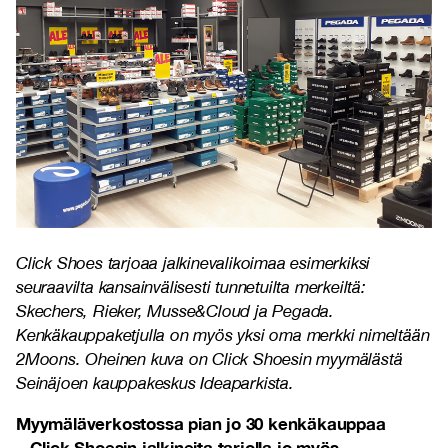
Click Shoes tarjoaa jalkinevalikoimaa esimerkiksi
seuraavilta kansainvälisesti tunnetuilta merkeiltä:
Skechers, Rieker, Musse&Cloud ja Pegada.
Kenkäkauppaketjulla on myös yksi oma merkki nimeltään
2Moons. Oheinen kuva on Click Shoesin myymälästä
Seinäjoen kauppakeskus Ideaparkista.
Myymäläverkostossa pian jo 30 kenkäkauppaa
– Click Shoesin jalkineita tarjolla jo myös