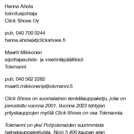
Hanna Ahola
toimitusjohtaja
Click Shoes Oy
puh. 040 700 0244
hanna.ahola(at)clickshoes.fi
Maarit Mikkonen
sijoittajasuhde- ja viestintäpäällikkö
Tokmanni
puh. 040 562 2282
maarit.mikkonen(at)tokmanni.fi
Click Shoes on suomalainen kenkäkauppaketju, joka on
perustettu vuonna 2001. Vuonna 2023 tehtyjen
yrityskauppojen myötä Click Shoes on osa Tokmannia.
Tokmanni on yksi Pohjoismaiden suurimmista
halpakauppaketjuista. Noin 5 400 kaupan alan