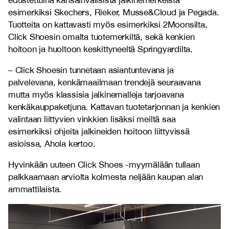
edustettuina kansainvälisistä jalkinemerkeistä
esimerkiksi Skechers, Rieker, Musse&Cloud ja Pegada.
Tuotteita on kattavasti myös esimerkiksi 2Moonsilta,
Click Shoesin omalta tuotemerkiltä, sekä kenkien
hoitoon ja huoltoon keskittyneeltä Springyardilta.
– Click Shoesin tunnetaan asiantuntevana ja
palvelevana, kenkämaailmaan trendejä seuraavana
mutta myös klassisia jalkinemalleja tarjoavana
kenkäkauppaketjuna. Kattavan tuotetarjonnan ja kenkien
valintaan liittyvien vinkkien lisäksi meiltä saa
esimerkiksi ohjeita jalkineiden hoitoon liittyvissä
asioissa, Ahola kertoo.
Hyvinkään uuteen Click Shoes -myymälään tullaan
palkkaamaan arviolta kolmesta neljään kaupan alan
ammattilaista.