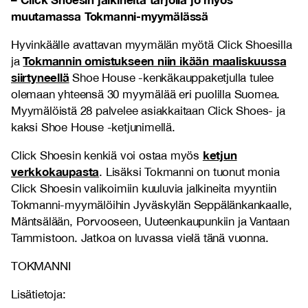
muutamassa Tokmanni-myymälässä
Hyvinkäälle avattavan myymälän myötä Click Shoesilla
Tokmannin omistukseen niin ikään maaliskuussa
ja
siirtyneellä
Shoe House -kenkäkauppaketjulla tulee
olemaan yhteensä 30 myymälää eri puolilla Suomea.
Myymälöistä 28 palvelee asiakkaitaan Click Shoes- ja
kaksi Shoe House -ketjunimellä.
ketjun
Click Shoesin kenkiä voi ostaa myös
verkkokaupasta
. Lisäksi Tokmanni on tuonut monia
Click Shoesin valikoimiin kuuluvia jalkineita myyntiin
Tokmanni-myymälöihin Jyväskylän Seppälänkankaalle,
Mäntsälään, Porvooseen, Uuteenkaupunkiin ja Vantaan
Tammistoon. Jatkoa on luvassa vielä tänä vuonna.
TOKMANNI
Lisätietoja: