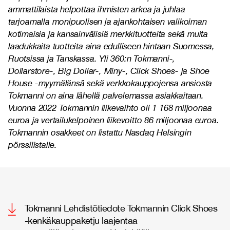
ammattilaista helpottaa ihmisten arkea ja juhlaa
tarjoamalla monipuolisen ja ajankohtaisen valikoiman
kotimaisia ja kansainvälisiä merkkituotteita sekä muita
laadukkaita tuotteita aina edulliseen hintaan Suomessa,
Ruotsissa ja Tanskassa. Yli 360:n Tokmanni-,
Dollarstore-, Big Dollar-, Miny-, Click Shoes- ja Shoe
House -myymälänsä sekä verkkokauppojensa ansiosta
Tokmanni on aina lähellä palvelemassa asiakkaitaan.
Vuonna 2022 Tokmannin liikevaihto oli 1 168 miljoonaa
euroa ja vertailukelpoinen liikevoitto 86 miljoonaa euroa.
Tokmannin osakkeet on listattu Nasdaq Helsingin
pörssilistalle.
Tokmanni Lehdistötiedote Tokmannin Click Shoes
-kenkäkauppaketju laajentaa