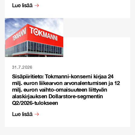
Lue lisää
31.7.2026
Sisäpiiritieto: Tokmanni-konserni kirjaa 24
milj. euron liikearvon arvonalentumisen ja 12
milj. euron vaihto-omaisuuteen liittyvän
alaskirjauksen Dollarstore-segmentin
Q2/2026-tulokseen
Lue lisää