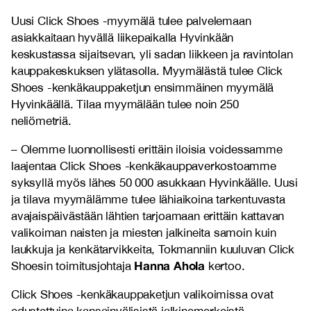
Uusi Click Shoes -myymälä tulee palvelemaan
asiakkaitaan hyvällä liikepaikalla Hyvinkään
keskustassa sijaitsevan, yli sadan liikkeen ja ravintolan
kauppakeskuksen ylätasolla. Myymälästä tulee Click
Shoes -kenkäkauppaketjun ensimmäinen myymälä
Hyvinkäällä. Tilaa myymälään tulee noin 250
neliömetriä.
– Olemme luonnollisesti erittäin iloisia voidessamme
laajentaa Click Shoes -kenkäkauppaverkostoamme
syksyllä myös lähes 50 000 asukkaan Hyvinkäälle. Uusi
ja tilava myymälämme tulee lähiaikoina tarkentuvasta
avajaispäivästään lähtien tarjoamaan erittäin kattavan
valikoiman naisten ja miesten jalkineita samoin kuin
laukkuja ja kenkätarvikkeita, Tokmanniin kuuluvan Click
Hanna Ahola
Shoesin toimitusjohtaja
kertoo.
Click Shoes -kenkäkauppaketjun valikoimissa ovat