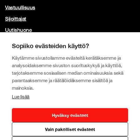
Vastuullisuus
Sijoittajat
Uutishuone
Yhteystiedot
Sopiiko evästeiden käyttö?
Brändimme
Käytämme sivustollamme evästeitä kerätäksemme ja
analysoidaksemme sivuston suorituskykyä ja käyttöä,
Tokmanni
tarjotaksemme sosiaalisen median ominaisuuksia sekä
SPAR Suomi
parantaaksemme ja räätälöidäksemme sisältöä ja
mainoksia.
Click Shoes ja Shoe House
Lue lisää
Dollarstore
Big Dollar
Hyväksy evästeet
Vain pakolliset evästeet