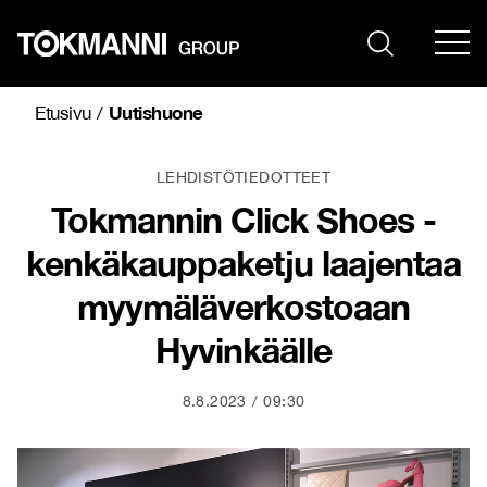
Siirry
sisältöön
Uutishuone
Etusivu
/
LEHDISTÖTIEDOTTEET
Tokmannin Click Shoes -
kenkäkauppaketju laajentaa
myymäläverkostoaan
Hyvinkäälle
8.8.2023
09:30