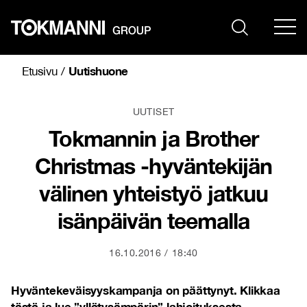
Siirry
sisältöön
Uutishuone
Etusivu
/
UUTISET
Tokmannin ja Brother
Christmas -hyväntekijän
välinen yhteistyö jatkuu
isänpäivän teemalla
16.10.2016
18:40
Hyväntekeväisyyskampanja on päättynyt. Klikkaa
tästä
ja lue ”yllätysämpärin” lahjoituksesta