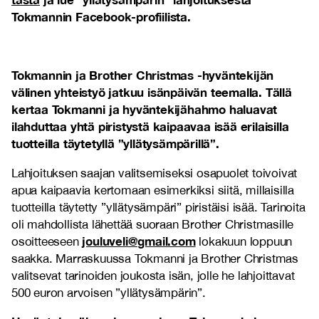
Tokmannin Facebook-profiilista.
Tokmannin ja Brother Christmas -hyväntekijän
välinen yhteistyö jatkuu isänpäivän teemalla
. Tällä
kertaa Tokmanni ja hyväntekijähahmo haluavat
ilahduttaa yhtä piristystä kaipaavaa isää erilaisilla
tuotteilla täytetyllä ”yllätysämpärillä”.
Lahjoituksen saajan valitsemiseksi osapuolet toivoivat
apua kaipaavia kertomaan esimerkiksi siitä, millaisilla
tuotteilla täytetty ”yllätysämpäri” piristäisi isää. Tarinoita
oli mahdollista lähettää suoraan Brother Christmasille
jouluveli@gmail.com
osoitteeseen
lokakuun loppuun
saakka. Marraskuussa Tokmanni ja Brother Christmas
valitsevat tarinoiden joukosta isän, jolle he lahjoittavat
500 euron arvoisen ”yllätysämpärin”.