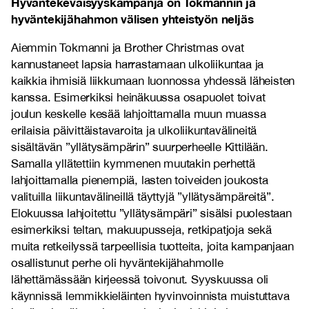
Hyväntekeväisyyskampanja on Tokmannin ja
hyväntekijähahmon välisen yhteistyön neljäs
Aiemmin Tokmanni ja Brother Christmas ovat
kannustaneet lapsia harrastamaan ulkoliikuntaa ja
kaikkia ihmisiä liikkumaan luonnossa yhdessä läheisten
kanssa. Esimerkiksi heinäkuussa osapuolet toivat
joulun keskelle kesää lahjoittamalla muun muassa
erilaisia päivittäistavaroita ja ulkoliikuntavälineitä
sisältävän ”yllätysämpärin” suurperheelle Kittilään.
Samalla yllätettiin kymmenen muutakin perhettä
lahjoittamalla pienempiä, lasten toiveiden joukosta
valituilla liikuntavälineillä täyttyjä ”yllätysämpäreitä”.
Elokuussa lahjoitettu ”yllätysämpäri” sisälsi puolestaan
esimerkiksi teltan, makuupusseja, retkipatjoja sekä
muita retkeilyssä tarpeellisia tuotteita, joita kampanjaan
osallistunut perhe oli hyväntekijähahmolle
lähettämässään kirjeessä toivonut. Syyskuussa oli
käynnissä lemmikkieläinten hyvinvoinnista muistuttava