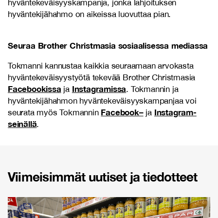
hyväntekeväisyyskampanja, jonka lahjoituksen
hyväntekijähahmo on aikeissa luovuttaa pian.
Seuraa Brother Christmasia sosiaalisessa mediassa
Tokmanni kannustaa kaikkia seuraamaan arvokasta
hyväntekeväisyystyötä tekevää Brother Christmasia
Facebookissa
Instagramissa
ja
. Tokmannin ja
hyväntekijähahmon hyväntekeväisyyskampanjaa voi
Facebook
–
Instagram-
seurata myös Tokmannin
ja
seinällä
.
Viimeisimmät uutiset ja tiedotteet