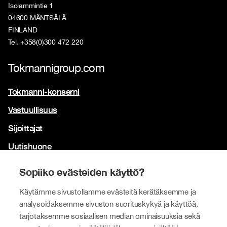
Isolammintie 1
04600 MÄNTSÄLÄ
FINLAND
Tel. +358(0)300 472 220
Tokmannigroup.com
Tokmanni-konserni
Vastuullisuus
Sijoittajat
Uutishuone
Yhteystiedot
Sopiiko evästeiden käyttö?
Brändimme
Käytämme sivustollamme evästeitä kerätäksemme ja
Tokmanni
analysoidaksemme sivuston suorituskykyä ja käyttöä,
tarjotaksemme sosiaalisen median ominaisuuksia sekä
SPAR Suomi