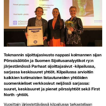
Tokmannin sijoittajasivusto nappasi kolmannen sijan
Pörssisäätiön ja Suomen Sijoitusanalyytikot ry:n
järjestämässä Parhaat sijoittajasivut -kilpailussa,
sarjassa keskisuuret yhtiöt. Kilpailussa arvioitiin
kaikkien kotimaisten listautuneiden yhtiöiden
suomenkieliset verkkosivut neljässä sarjassa:
suuret, keskisuuret ja pienet pörssiyhtiöt sekä First
North -yhtiöt.
Vuosittain järjestettävässä kilpailussa tarkastellaan