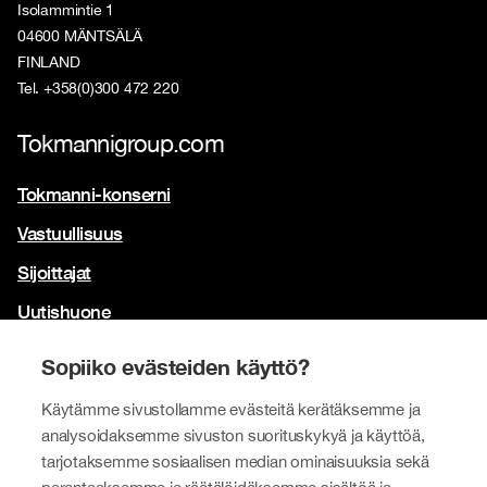
Isolammintie 1
04600 MÄNTSÄLÄ
FINLAND
Tel. +358(0)300 472 220
Tokmannigroup.com
Tokmanni-konserni
Vastuullisuus
Sijoittajat
Uutishuone
Yhteystiedot
Sopiiko evästeiden käyttö?
Brändimme
Käytämme sivustollamme evästeitä kerätäksemme ja
Tokmanni
analysoidaksemme sivuston suorituskykyä ja käyttöä,
tarjotaksemme sosiaalisen median ominaisuuksia sekä
SPAR Suomi