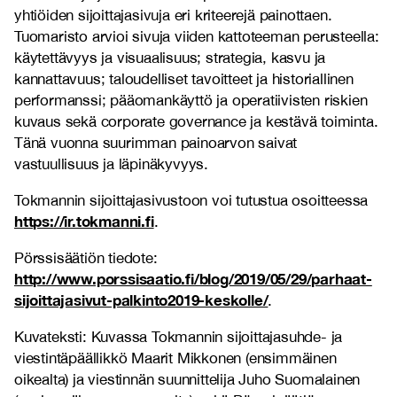
yhtiöiden sijoittajasivuja eri kriteerejä painottaen.
Tuomaristo arvioi sivuja viiden kattoteeman perusteella:
käytettävyys ja visuaalisuus; strategia, kasvu ja
kannattavuus; taloudelliset tavoitteet ja historiallinen
performanssi; pääomankäyttö ja operatiivisten riskien
kuvaus sekä corporate governance ja kestävä toiminta.
Tänä vuonna suurimman painoarvon saivat
vastuullisuus ja läpinäkyvyys.
Tokmannin sijoittajasivustoon voi tutustua osoitteessa
https://ir.tokmanni.fi
.
Pörssisäätiön tiedote:
http://www.porssisaatio.fi/blog/2019/05/29/parhaat-
sijoittajasivut-palkinto2019-keskolle/
.
Kuvateksti: Kuvassa Tokmannin sijoittajasuhde- ja
viestintäpäällikkö Maarit Mikkonen (ensimmäinen
oikealta) ja viestinnän suunnittelija Juho Suomalainen