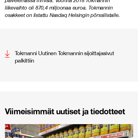
palvelemassa ihmisiä. Vuonna 2018 Tokmannin
liikevaihto oli 870,4 miljoonaa euroa. Tokmannin
osakkeet on listattu Nasdaq Helsingin pörssilistalle.
Tokmanni Uutinen Tokmannin sijoittajasivut
palkittiin
Viimeisimmät uutiset ja tiedotteet