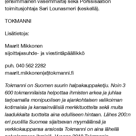
(ensimmäinen vasemmalta) sekä Pörssisäätiön
toimitusjohtaja Sari Lounasmeri (keskellä).
TOKMANNI
Lisätietoja:
Maarit Mikkonen
sijoittajasuhde- ja viestintäpäällikkö
puh. 040 562 2282
maarit.mikkonen(at)tokmanni.fi
Tokmanni on Suomen suurin halpakauppaketju. Noin 3
600 tokmannilaista helpottaa ihmisten arkea ja juhlaa
tarjoamalla monipuolisen ja ajankohtaisen valikoiman
kotimaisia ja kansainvälisiä merkkituotteita sekä muita
laadukkaita tuotteita aina edulliseen hintaan. Lähes 200:n
eri puolilla Suomea sijaitsevan myymälänsä ja
verkkokauppansa ansiosta Tokmanni on aina lähellä