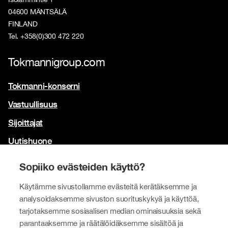
04600 MÄNTSÄLÄ
FINLAND
Tel. +358(0)300 472 220
Tokmannigroup.com
Tokmanni-konserni
Vastuullisuus
Sijoittajat
Uutishuone
Yhteystiedot
Sopiiko evästeiden käyttö?
Brändimme
Käytämme sivustollamme evästeitä kerätäksemme ja
Tokmanni
analysoidaksemme sivuston suorituskykyä ja käyttöä,
tarjotaksemme sosiaalisen median ominaisuuksia sekä
SPAR Suomi
parantaaksemme ja räätälöidäksemme sisältöä ja