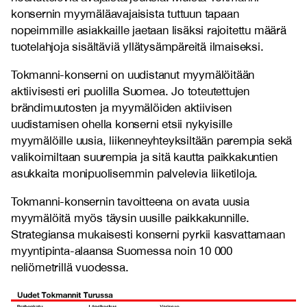
konsernin myymäläavajaisista tuttuun tapaan
nopeimmille asiakkaille jaetaan lisäksi rajoitettu määrä
tuotelahjoja sisältäviä yllätysämpäreitä ilmaiseksi.
Tokmanni-konserni on uudistanut myymälöitään
aktiivisesti eri puolilla Suomea. Jo toteutettujen
brändimuutosten ja myymälöiden aktiivisen
uudistamisen ohella konserni etsii nykyisille
myymälöille uusia, liikenneyhteyksiltään parempia sekä
valikoimiltaan suurempia ja sitä kautta paikkakuntien
asukkaita monipuolisemmin palvelevia liiketiloja.
Tokmanni-konsernin tavoitteena on avata uusia
myymälöitä myös täysin uusille paikkakunnille.
Strategiansa mukaisesti konserni pyrkii kasvattamaan
myyntipinta-alaansa Suomessa noin 10 000
neliömetrillä vuodessa.