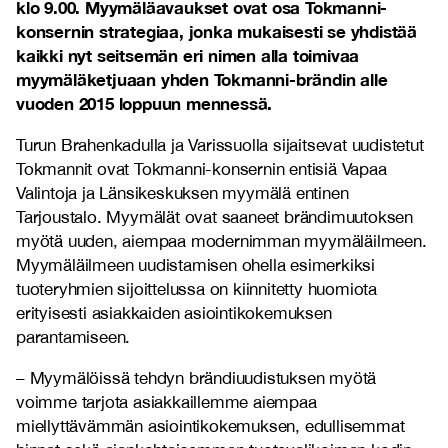
klo 9.00. Myymäläavaukset ovat osa Tokmanni-
konsernin strategiaa, jonka mukaisesti se yhdistää
kaikki nyt seitsemän eri nimen alla toimivaa
myymäläketjuaan yhden Tokmanni-brändin alle
vuoden 2015 loppuun mennessä.
Turun Brahenkadulla ja Varissuolla sijaitsevat uudistetut
Tokmannit ovat Tokmanni-konsernin entisiä Vapaa
Valintoja ja Länsikeskuksen myymälä entinen
Tarjoustalo. Myymälät ovat saaneet brändimuutoksen
myötä uuden, aiempaa modernimman myymäläilmeen.
Myymäläilmeen uudistamisen ohella esimerkiksi
tuoteryhmien sijoittelussa on kiinnitetty huomiota
erityisesti asiakkaiden asiointikokemuksen
parantamiseen.
– Myymälöissä tehdyn brändiuudistuksen myötä
voimme tarjota asiakkaillemme aiempaa
miellyttävämmän asiointikokemuksen, edullisemmat