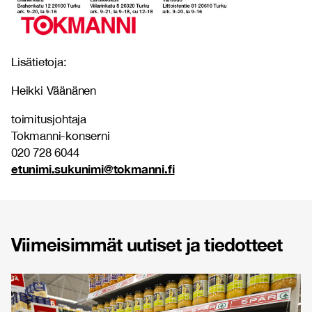
Lisätietoja:
Heikki Väänänen
toimitusjohtaja
Tokmanni-konserni
020 728 6044
etunimi.sukunimi@tokmanni.fi
Viimeisimmät uutiset ja tiedotteet