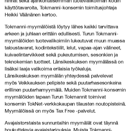
hinnat sekä ajankohtaisemman tuotevalikoiman kodin
käyttötavaroita, Tokmanni-konsernin toimitusjohtaja
Heikki Väänänen kertoo.
Tokmanni-myymälöistä löytyy lähes kaikki tarvittava
arkeen ja juhlaan erittäin edullisesti. Turun Tokmanni-
myymälöiden tuotevalikoimiin lukeutuvat muun muassa
taloustavarat, kodintekstiilit, lelut, vapaa-ajan välineet,
kuivaelintarvikkeet sekä pukeutumisen, sesonkien ja
teknokemian tuotteet. Länsikeskuksen myymälässä on
lisäksi laaja valikoima erilaisia työkaluja.
Länsikeskuksen myymälän yhteydessä palvelevat
myös Veikkauksen pelipiste sekä puutarhasesonkeina
erillinen puutarhamyymälä. Muiden Tokmanni-konsernin
myymälöiden tapaan Turun Tokmannit toimivat
konsernin TokNet-verkkokaupan tilausten noutopisteinä.
Myymälöissä on myös Tax Free -palvelut.
Avajaistorstaista sunnuntaihin myymälät ovat täynnä
houkuttelevia avajaistarjouksia. Muista Tokmanni-