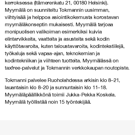
kerroksessa (Itämerenkatu 21, 00180 Helsinki).
Myymälä on suunniteltu Tokmannin uusimman,
viihtyisää ja helppoa asiointikokemusta korostavan
myymäläkonseptin mukaisesti. Myymälä tarjoaa
monipuolisen valikoiman esimerkiksi kuivia
elintarvikkeita, vaatteita ja asusteita sekä kodin
käyttötavaroita, kuten taloustavaroita, kodintekstiilejä,
työkaluja sekä vapaa-ajan, teknokemian ja
kodintekniikan ja viihteen tuotteita. Myymälässä on
taxfree-palvelut ja Tokmannin verkkokaupan noutopiste.
Tokmanni palvelee Ruoholahdessa arkisin klo 8–21,
lauantaisin klo 8–20 ja sunnuntaisin klo 11–18.
Myymäläpäällikkönä toimii
Jukka-Pekka Koskela
.
Myymälä työllistää noin 15 työntekijää.