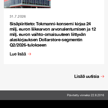
31.7.2026
Sisäpiiritieto: Tokmanni-konserni kirjaa 24
milj. euron liikearvon arvonalentumisen ja 12
milj. euron vaihto-omaisuuteen liittyvän
alaskirjauksen Dollarstore-segmentin
Q2/2026-tulokseen
Lue lisää
Lisää uutisia
Päivitetty viimeksi 22.8.2016