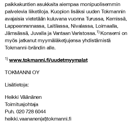
paikkakuntien asukkaita aiempaa monipuolisemmin
palvelevia liiketiloja. Kuopion lisäksi uuden Tokmannin
avajaisia vietetään kuluvana vuonna Turussa, Kemissä,
Lappeenrannassa, Laitilassa, Nivalassa, Loimaalla,
1)
Jämsässä, Juvalla ja Vantaan Varistossa.
Konserni on
myös jatkanut myymäläketjujensa yhdistämistä
Tokmanni-brändin alle.
1)
www.tokmanni.fi/uudetmyymalat
TOKMANNI OY
Lisätietoja:
Heikki Väänänen
Toimitusjohtaja
Puh. 020 728 6044
heikki.vaananen(at)tokmanni.fi