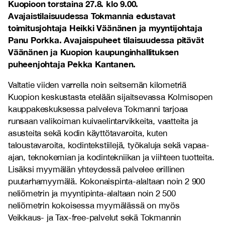
Kuopioon torstaina 27.8. klo 9.00.
Avajaistilaisuudessa Tokmannia edustavat
toimitusjohtaja Heikki Väänänen ja myyntijohtaja
Panu Porkka. Avajaispuheet tilaisuudessa pitävät
Väänänen ja Kuopion kaupunginhallituksen
puheenjohtaja Pekka Kantanen.
Valtatie viiden varrella noin seitsemän kilometriä
Kuopion keskustasta etelään sijaitsevassa Kolmisopen
kauppakeskuksessa palveleva Tokmanni tarjoaa
runsaan valikoiman kuivaelintarvikkeita, vaatteita ja
asusteita sekä kodin käyttötavaroita, kuten
taloustavaroita, kodintekstiilejä, työkaluja sekä vapaa-
ajan, teknokemian ja kodintekniikan ja viihteen tuotteita.
Lisäksi myymälän yhteydessä palvelee erillinen
puutarhamyymälä. Kokonaispinta-alaltaan noin 2 900
neliömetrin ja myyntipinta-alaltaan noin 2 500
neliömetrin kokoisessa myymälässä on myös
Veikkaus- ja Tax-free-palvelut sekä Tokmannin