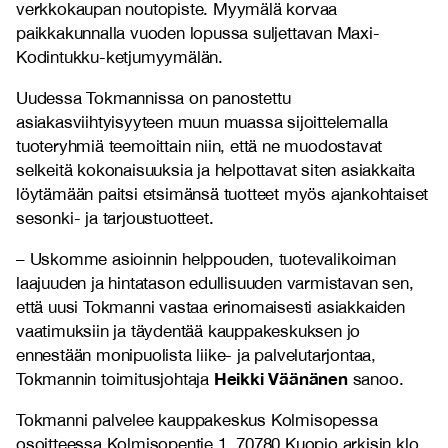
verkkokaupan noutopiste. Myymälä korvaa
paikkakunnalla vuoden lopussa suljettavan Maxi-
Kodintukku-ketjumyymälän.
Uudessa Tokmannissa on panostettu
asiakasviihtyisyyteen muun muassa sijoittelemalla
tuoteryhmiä teemoittain niin, että ne muodostavat
selkeitä kokonaisuuksia ja helpottavat siten asiakkaita
löytämään paitsi etsimänsä tuotteet myös ajankohtaiset
sesonki- ja tarjoustuotteet.
– Uskomme asioinnin helppouden, tuotevalikoiman
laajuuden ja hintatason edullisuuden varmistavan sen,
että uusi Tokmanni vastaa erinomaisesti asiakkaiden
vaatimuksiin ja täydentää kauppakeskuksen jo
ennestään monipuolista liike- ja palvelutarjontaa,
Heikki Väänänen
Tokmannin toimitusjohtaja
sanoo.
Tokmanni palvelee kauppakeskus Kolmisopessa
osoitteessa Kolmisopentie 1, 70780 Kuopio arkisin klo