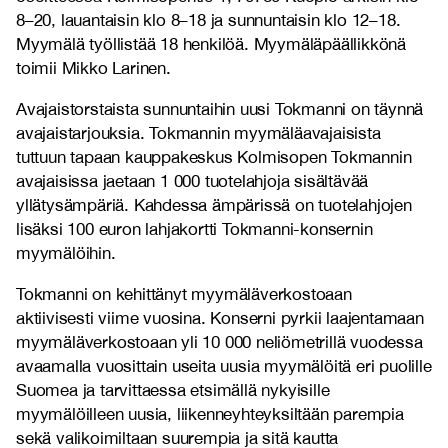
8–20, lauantaisin klo 8–18 ja sunnuntaisin klo 12–18.
Myymälä työllistää 18 henkilöä. Myymäläpäällikkönä
toimii Mikko Larinen.
Avajaistorstaista sunnuntaihin uusi Tokmanni on täynnä
avajaistarjouksia. Tokmannin myymäläavajaisista
tuttuun tapaan kauppakeskus Kolmisopen Tokmannin
avajaisissa jaetaan 1 000 tuotelahjoja sisältävää
yllätysämpäriä. Kahdessa ämpärissä on tuotelahjojen
lisäksi 100 euron lahjakortti Tokmanni-konsernin
myymälöihin.
Tokmanni on kehittänyt myymäläverkostoaan
aktiivisesti viime vuosina. Konserni pyrkii laajentamaan
myymäläverkostoaan yli 10 000 neliömetrillä vuodessa
avaamalla vuosittain useita uusia myymälöitä eri puolille
Suomea ja tarvittaessa etsimällä nykyisille
myymälöilleen uusia, liikenneyhteyksiltään parempia
sekä valikoimiltaan suurempia ja sitä kautta