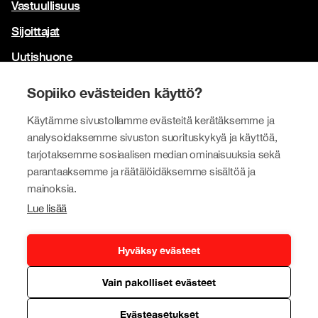
Vastuullisuus
Sijoittajat
Uutishuone
Yhteystiedot
Sopiiko evästeiden käyttö?
Brändimme
Käytämme sivustollamme evästeitä kerätäksemme ja
analysoidaksemme sivuston suorituskykyä ja käyttöä,
Tokmanni
tarjotaksemme sosiaalisen median ominaisuuksia sekä
SPAR Suomi
parantaaksemme ja räätälöidäksemme sisältöä ja
mainoksia.
Click Shoes ja Shoe House
Lue lisää
Dollarstore
Big Dollar
Hyväksy evästeet
Vain pakolliset evästeet
Tietosuojapolitiikka
© Tokmanni Group Corporation 2026
Evästeasetukset