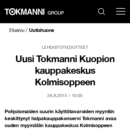
Siirry
sisältöön
Uutishuone
Etusivu
/
LEHDISTÖTIEDOTTEET
Uusi Tokmanni Kuopion
kauppakeskus
Kolmisoppeen
26.8.2015
10:00
Pohjoismaiden suurin käyttötavaroiden myyntiin
keskittynyt halpakauppakonserni Tokmanni avaa
uuden myymälän kauppakeskus Kolmisoppeen