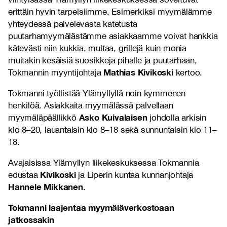
erittäin hyvin tarpeisiimme. Esimerkiksi myymälämme
yhteydessä palvelevasta katetusta
puutarhamyymälästämme asiakkaamme voivat hankkia
kätevästi niin kukkia, multaa, grillejä kuin monia
muitakin kesäisiä suosikkeja pihalle ja puutarhaan,
Mathias Kivikoski
Tokmannin myyntijohtaja
kertoo.
Tokmanni työllistää Ylämyllyllä noin kymmenen
henkilöä. Asiakkaita myymälässä palvellaan
Asko Kuivalaisen
myymäläpäällikkö
johdolla arkisin
klo 8–20, lauantaisin klo 8–18 sekä sunnuntaisin klo 11–
18.
Avajaisissa Ylämyllyn liikekeskuksessa Tokmannia
Kivikoski
edustaa
ja Liperin kuntaa kunnanjohtaja
Hannele Mikkanen
.
Tokmanni laajentaa myymäläverkostoaan
jatkossakin