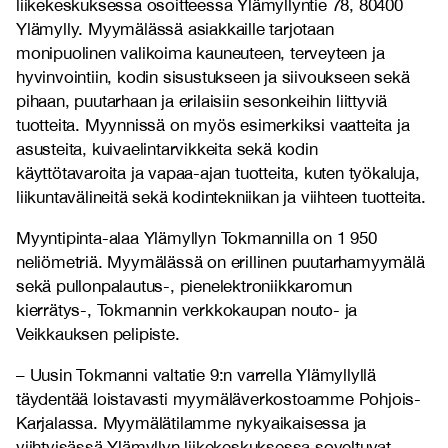
liikekeskuksessa osoitteessa Ylämyllyntie 78, 80400
Ylämylly. Myymälässä asiakkaille tarjotaan
monipuolinen valikoima kauneuteen, terveyteen ja
hyvinvointiin, kodin sisustukseen ja siivoukseen sekä
pihaan, puutarhaan ja erilaisiin sesonkeihin liittyviä
tuotteita. Myynnissä on myös esimerkiksi vaatteita ja
asusteita, kuivaelintarvikkeita sekä kodin
käyttötavaroita ja vapaa-ajan tuotteita, kuten työkaluja,
liikuntavälineitä sekä kodintekniikan ja viihteen tuotteita.
Myyntipinta-alaa Ylämyllyn Tokmannilla on 1 950
neliömetriä. Myymälässä on erillinen puutarhamyymälä
sekä pullonpalautus-, pienelektroniikkaromun
kierrätys-, Tokmannin verkkokaupan nouto- ja
Veikkauksen pelipiste.
– Uusin Tokmanni valtatie 9:n varrella Ylämyllyllä
täydentää loistavasti myymäläverkostoamme Pohjois-
Karjalassa. Myymälätilamme nykyaikaisessa ja
viihtyisässä Ylämyllyn liikekeskuksessa soveltuvat