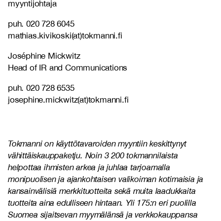
myyntijohtaja
puh. 020 728 6045
mathias.kivikoski(at)tokmanni.fi
Joséphine Mickwitz
Head of IR and Communications
puh. 020 728 6535
josephine.mickwitz(at)tokmanni.fi
Tokmanni on käyttötavaroiden myyntiin keskittynyt
vähittäiskauppaketju. Noin 3 200 tokmannilaista
helpottaa ihmisten arkea ja juhlaa tarjoamalla
monipuolisen ja ajankohtaisen valikoiman kotimaisia ja
kansainvälisiä merkkituotteita sekä muita laadukkaita
tuotteita aina edulliseen hintaan. Yli 175:n eri puolilla
Suomea sijaitsevan myymälänsä ja verkkokauppansa