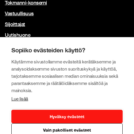
Tokmanni-konserni
Vastuullisuus
Sijoittajat
Uutishuone
Yhteystiedot
Sopiiko evästeiden käyttö?
Brändimme
Käytämme sivustollamme evästeitä kerätäksemme ja
Tokmanni
analysoidaksemme sivuston suorituskykyä ja käyttöä,
tarjotaksemme sosiaalisen median ominaisuuksia sekä
SPAR Suomi
parantaaksemme ja räätälöidäksemme sisältöä ja
Click Shoes ja Shoe House
mainoksia.
Lue lisää
Dollarstore
Big Dollar
Hyväksy evästeet
Vain pakolliset evästeet