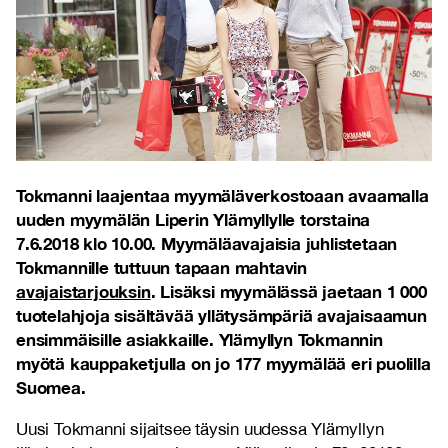
Tokmanni laajentaa myymäläverkostoaan avaamalla
uuden myymälän Liperin Ylämyllylle torstaina
7.6.2018 klo 10.00. Myymäläavajaisia juhlistetaan
Tokmannille tuttuun tapaan mahtavin
avajaistarjouksin
.
Lisäksi myymälässä jaetaan 1 000
tuotelahjoja sisältävää yllätysämpäriä avajaisaamun
ensimmäisille asiakkaille. Ylämyllyn Tokmannin
myötä kauppaketjulla on jo 177 myymälää eri puolilla
Suomea.
Uusi Tokmanni sijaitsee täysin uudessa Ylämyllyn