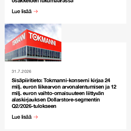
osakkeiden lukumäärässä
Lue lisää
31.7.2026
Sisäpiiritieto: Tokmanni-konserni kirjaa 24
milj. euron liikearvon arvonalentumisen ja 12
milj. euron vaihto-omaisuuteen liittyvän
alaskirjauksen Dollarstore-segmentin
Q2/2026-tulokseen
Lue lisää