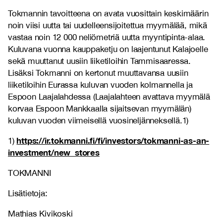
Tokmannin tavoitteena on avata vuosittain keskimäärin
noin viisi uutta tai uudelleensijoitettua myymälää, mikä
vastaa noin 12 000 neliömetriä uutta myyntipinta-alaa.
Kuluvana vuonna kauppaketju on laajentunut Kalajoelle
sekä muuttanut uusiin liiketiloihin Tammisaaressa.
Lisäksi Tokmanni on kertonut muuttavansa uusiin
liiketiloihin Eurassa kuluvan vuoden kolmannella ja
Espoon Laajalahdessa (Laajalahteen avattava myymälä
korvaa Espoon Mankkaalla sijaitsevan myymälän)
kuluvan vuoden viimeisellä vuosineljänneksellä.1)
https://ir.tokmanni.fi/fi/investors/tokmanni-as-an-
1)
investment/new_stores
TOKMANNI
Lisätietoja:
Mathias Kivikoski