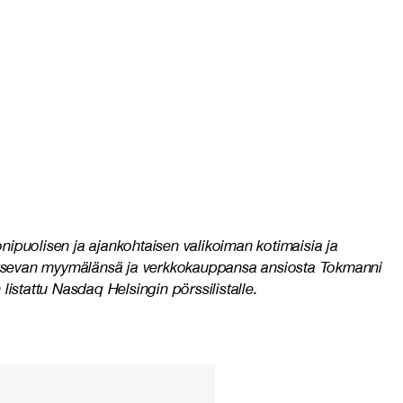
ipuolisen ja ajankohtaisen valikoiman kotimaisia ja
ijaitsevan myymälänsä ja verkkokauppansa ansiosta Tokmanni
istattu Nasdaq Helsingin pörssilistalle.