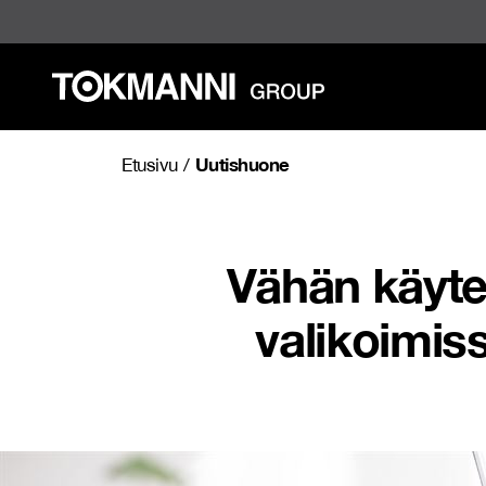
Siirry
sisältöön
Uutishuone
Etusivu
/
Vähän käyte
valikoimis