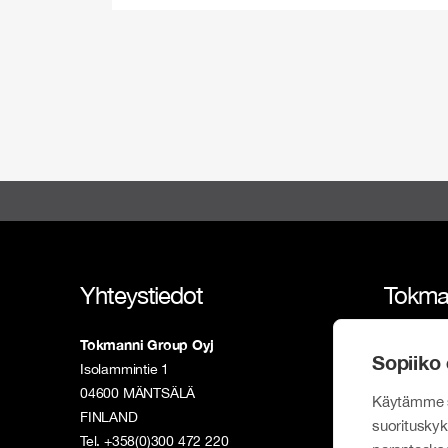
Yhteystiedot
Tokma
Tokmanni Group Oyj
Tokmann
Sopiiko 
Isolammintie 1
Vastuull
04600 MÄNTSÄLÄ
Käytämme s
FINLAND
Sijoittaj
suorituskyk
Tel. +358(0)300 472 220