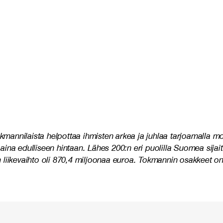
nnilaista helpottaa ihmisten arkea ja juhlaa tarjoamalla mon
ta aina edulliseen hintaan. Lähes 200:n eri puolilla Suomea s
iikevaihto oli 870,4 miljoonaa euroa. Tokmannin osakkeet on l