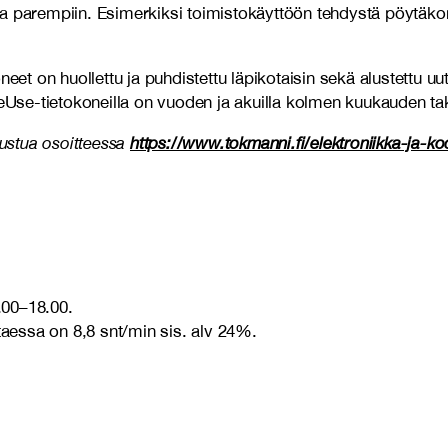
aa parempiin. Esimerkiksi toimistokäyttöön tehdystä pöytäko
n huollettu ja puhdistettu läpikotaisin sekä alustettu uutta k
Use-tietokoneilla on vuoden ja akuilla kolmen kuukauden ta
ustua osoitteessa
https://www.tokmanni.fi/elektroniikka-ja-ko
9.00–18.00.
taessa on 8,8 snt/min sis. alv 24%.