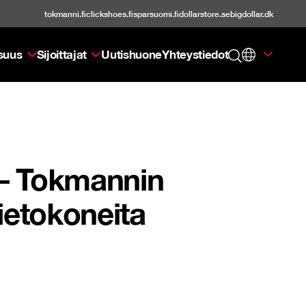
tokmanni.fi
clickshoes.fi
sparsuomi.fi
dollarstore.se
bigdollar.dk
isuus
Sijoittajat
Uutishuone
Yhteystiedot
 – Tokmannin
ietokoneita