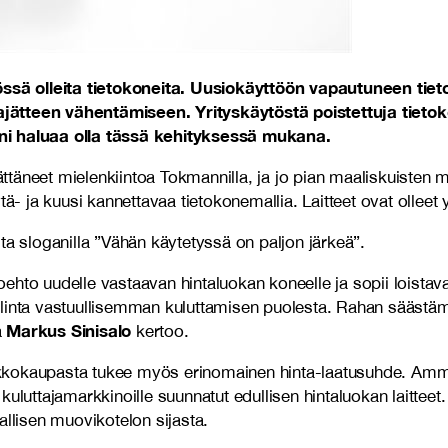
sä olleita tietokoneita. Uusiokäyttöön vapautuneen tiet
ajätteen vähentämiseen. Yrityskäytöstä poistettuja tieto
nni haluaa olla tässä kehityksessä mukana.
ttäneet mielenkiintoa Tokmannilla, ja jo pian maaliskuisten m
 ja kuusi kannettavaa tietokonemallia. Laitteet ovat olleet
ta sloganilla ”Vähän käytetyssä on paljon järkeä”.
oehto uudelle vastaavan hintaluokan koneelle ja sopii loistavas
linta vastuullisemman kuluttamisen puolesta. Rahan säästämis
Markus Sinisalo
ä
kertoo.
kokaupasta tukee myös erinomainen hinta-laatusuhde. Ammatti
 kuluttajamarkkinoille suunnatut edullisen hintaluokan laitte
allisen muovikotelon sijasta.