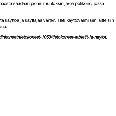
neesta saadaan pienin muutoksin järeä pelikone, jossa
äyttöä ja käyttäjää varten. Heti käyttövalmiisiin laitteisiin
kuu.
dinkoneet/tietokoneet-1053/tietokoneet-tabletit-ja-naytot
.