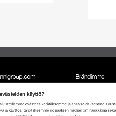
nnigroup.com
Brändimme
i-konserni
Tokmanni
evästeiden käyttö?
isuus
SPAR Suomi
ivustollamme evästeitä kerätäksemme ja analysoidaksemme sivust
at
Click Shoes ja Sho
yä ja käyttöä, tarjotaksemme sosiaalisen median ominaisuuksia sekä