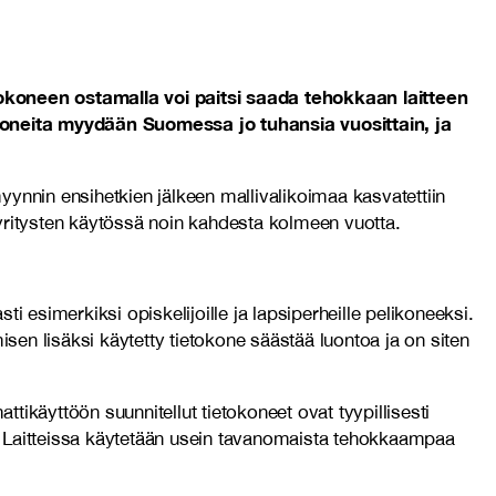
okoneen ostamalla voi paitsi saada tehokkaan laitteen
koneita myydään Suomessa jo tuhansia vuosittain, ja
yynnin ensihetkien jälkeen mallivalikoimaa kasvatettiin
 yritysten käytössä noin kahdesta kolmeen vuotta.
ti esimerkiksi opiskelijoille ja lapsiperheille pelikoneeksi.
en lisäksi käytetty tietokone säästää luontoa ja on siten
käyttöön suunnitellut tietokoneet ovat tyypillisesti
et. Laitteissa käytetään usein tavanomaista tehokkaampaa