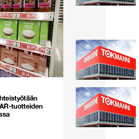
hteistyötään
PAR-tuotteiden
issa