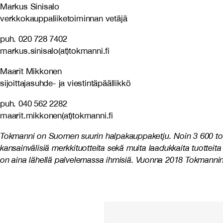
Markus Sinisalo
verkkokauppaliiketoiminnan vetäjä
puh. 020 728 7402
markus.sinisalo(at)tokmanni.fi
Maarit Mikkonen
sijoittajasuhde- ja viestintäpäällikkö
puh. 040 562 2282
maarit.mikkonen(at)tokmanni.fi
Tokmanni on Suomen suurin halpakauppaketju. Noin 3 600 tokma
kansainvälisiä merkkituotteita sekä muita laadukkaita tuottei
on aina lähellä palvelemassa ihmisiä. Vuonna 2018 Tokmannin l