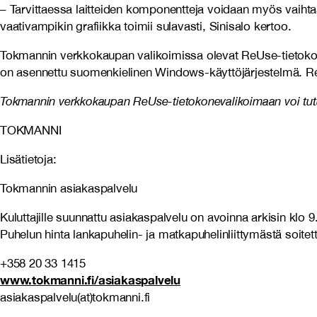
– Tarvittaessa laitteiden komponentteja voidaan myös vaiht
vaativampikin grafiikka toimii sulavasti, Sinisalo kertoo.
Tokmannin verkkokaupan valikoimissa olevat ReUse-tietokoneet o
on asennettu suomenkielinen Windows-käyttöjärjestelmä. Re
Tokmannin verkkokaupan ReUse-tietokonevalikoimaan voi tut
TOKMANNI
Lisätietoja:
Tokmannin asiakaspalvelu
Kuluttajille suunnattu asiakaspalvelu on avoinna arkisin klo 
Puhelun hinta lankapuhelin- ja matkapuhelinliittymästä soitet
+358 20 33 1415
www.tokmanni.fi/asiakaspalvelu
asiakaspalvelu(at)tokmanni.fi