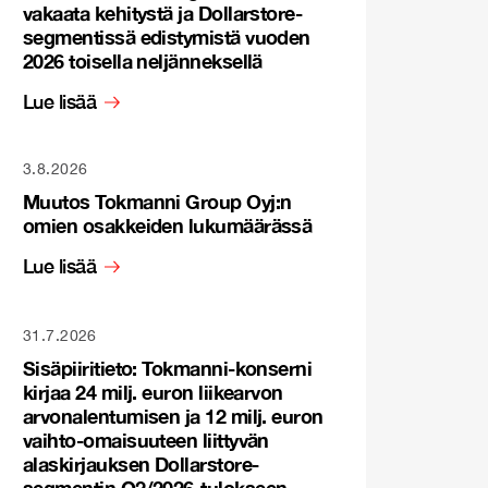
vakaata kehitystä ja Dollarstore-
segmentissä edistymistä vuoden
2026 toisella neljänneksellä
Lue lisää
3.8.2026
Muutos Tokmanni Group Oyj:n
omien osakkeiden lukumäärässä
Lue lisää
31.7.2026
Sisäpiiritieto: Tokmanni-konserni
kirjaa 24 milj. euron liikearvon
arvonalentumisen ja 12 milj. euron
vaihto-omaisuuteen liittyvän
alaskirjauksen Dollarstore-
segmentin Q2/2026-tulokseen