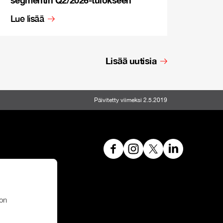
Lue lisää
Lisää uutisia
Päivitetty viimeksi 2.5.2019
on
e House