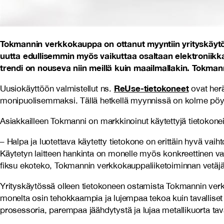
Tokmannin verkkokauppa on ottanut myyntiin yrityskäytös
uutta edullisemmin myös vaikuttaa osaltaan elektroniikk
trendi on nouseva niin meillä kuin maailmallakin. Tokma
ReUse-tietokoneet
Uusiokäyttöön valmistellut ns.
ovat herä
monipuolisemmaksi. Tällä hetkellä myynnissä on kolme pöytä-
Asiakkailleen Tokmanni on markkinoinut käytettyjä tietokonei
– Halpa ja luotettava käytetty tietokone on erittäin hyvä vaiht
Käytetyn laitteen hankinta on monelle myös konkreettinen va
fiksu ekoteko, Tokmannin verkkokauppaliiketoiminnan vetäj
Yrityskäytössä olleen tietokoneen ostamista Tokmannin verk
monelta osin
tehokkaampia ja lujempaa tekoa kuin tavalliset
prosessoria, parempaa jäähdytystä ja lujaa metallikuorta tav