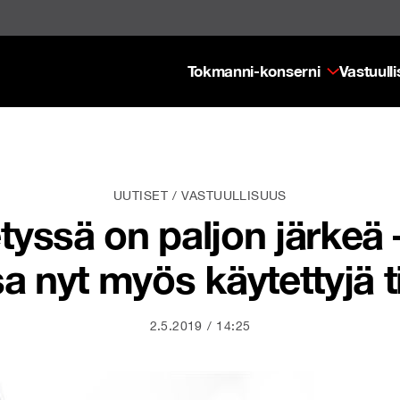
Tokmanni-konserni
Vastuull
UUTISET
VASTUULLISUUS
tyssä on paljon järkeä
sa nyt myös käytettyjä t
2.5.2019
14:25