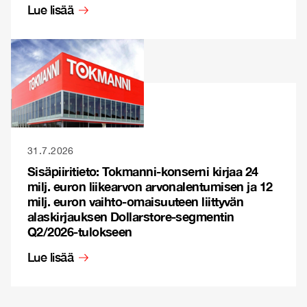
Lue lisää
31.7.2026
Sisäpiiritieto: Tokmanni-konserni kirjaa 24
milj. euron liikearvon arvonalentumisen ja 12
milj. euron vaihto-omaisuuteen liittyvän
alaskirjauksen Dollarstore-segmentin
Q2/2026-tulokseen
Lue lisää