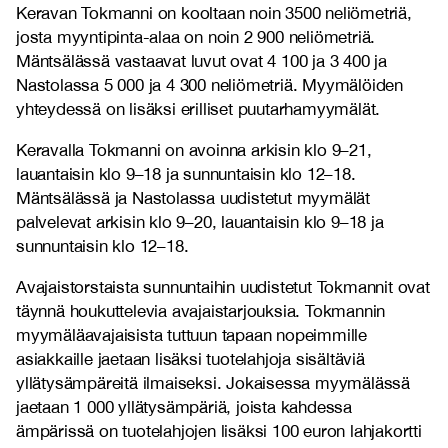
Keravan Tokmanni on kooltaan noin 3500 neliömetriä,
josta myyntipinta-alaa on noin 2 900 neliömetriä.
Mäntsälässä vastaavat luvut ovat 4 100 ja 3 400 ja
Nastolassa 5 000 ja 4 300 neliömetriä. Myymälöiden
yhteydessä on lisäksi erilliset puutarhamyymälät.
Keravalla Tokmanni on avoinna arkisin klo 9–21,
lauantaisin klo 9–18 ja sunnuntaisin klo 12–18.
Mäntsälässä ja Nastolassa uudistetut myymälät
palvelevat arkisin klo 9–20, lauantaisin klo 9–18 ja
sunnuntaisin klo 12–18.
Avajaistorstaista sunnuntaihin uudistetut Tokmannit ovat
täynnä houkuttelevia avajaistarjouksia. Tokmannin
myymäläavajaisista tuttuun tapaan nopeimmille
asiakkaille jaetaan lisäksi tuotelahjoja sisältäviä
yllätysämpäreitä ilmaiseksi. Jokaisessa myymälässä
jaetaan 1 000 yllätysämpäriä, joista kahdessa
ämpärissä on tuotelahjojen lisäksi 100 euron lahjakortti