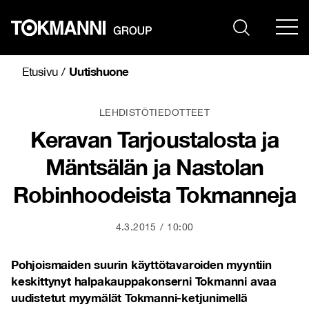
Siirry
sisältöön
Uutishuone
Etusivu
/
LEHDISTÖTIEDOTTEET
Keravan Tarjoustalosta ja
Mäntsälän ja Nastolan
Robinhoodeista Tokmanneja
4.3.2015
10:00
Pohjoismaiden suurin käyttötavaroiden myyntiin
keskittynyt halpakauppakonserni Tokmanni avaa
uudistetut myymälät Tokmanni-ketjunimellä