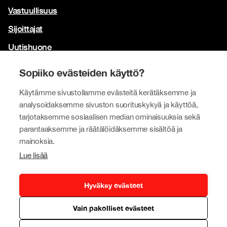
Vastuullisuus
Sijoittajat
Uutishuone
Yhteystiedot
Sopiiko evästeiden käyttö?
Brändimme
Käytämme sivustollamme evästeitä kerätäksemme ja
Tokmanni
analysoidaksemme sivuston suorituskykyä ja käyttöä,
tarjotaksemme sosiaalisen median ominaisuuksia sekä
SPAR Suomi
parantaaksemme ja räätälöidäksemme sisältöä ja
Click Shoes ja Shoe House
mainoksia.
Lue lisää
Dollarstore
Big Dollar
Hyväksy evästeet
Vain pakolliset evästeet