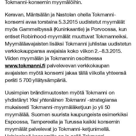
Tokmanni-konsernin myymälöihin.
Keravan, Mäntsälän ja Nastolan ohella Tokmanni-
konserni avaa torstaina 5.3.2015 uudistetut myymälät
myös Gammelbyssä (Kuninkaantie) ja Porvoossa, kun
entiset Robinhood-myymälät muuttuvat Tokmanneiksi.
Myymäläavajaisten lisäksi Tokmanni juhlistaa uudistetun
verkkokauppansa avajaisia koko viikon 2.–8.3.2015.
Viiden myymälän ja Tokmannin osoitteessa
www.tokmanni.fi
palvelevevan verkkokaupan
avajaisten myötä konserni jakaa tällä viikolla yhteensä
peräti 5 700 yllätysämpäriä.
Uusimpien brändimuutosten myötä Tokmanni on
yhdistänyt
Yksi yhtenäinen Tokmanni
-strategiansa
mukaisesti Tokmanni-myymäläketjuun jo yli 50
myymälää. Suomen suurista kaupungeista esimerkiksi
Espoossa, Tampereella ja Turussa kaikki konsernin
myymälät palvelevat jo Tokmanni-ketjunimellä.