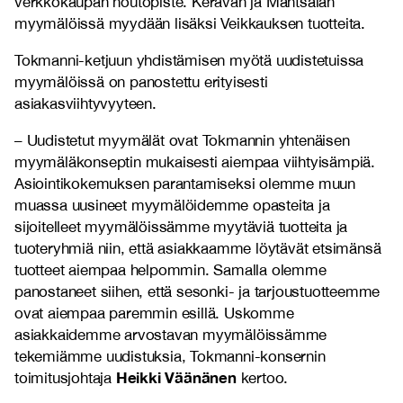
verkkokaupan noutopiste. Keravan ja Mäntsälän
myymälöissä myydään lisäksi Veikkauksen tuotteita.
Tokmanni-ketjuun yhdistämisen myötä uudistetuissa
myymälöissä on panostettu erityisesti
asiakasviihtyvyyteen.
– Uudistetut myymälät ovat Tokmannin yhtenäisen
myymäläkonseptin mukaisesti aiempaa viihtyisämpiä.
Asiointikokemuksen parantamiseksi olemme muun
muassa uusineet myymälöidemme opasteita ja
sijoitelleet myymälöissämme myytäviä tuotteita ja
tuoteryhmiä niin, että asiakkaamme löytävät etsimänsä
tuotteet aiempaa helpommin. Samalla olemme
panostaneet siihen, että sesonki- ja tarjoustuotteemme
ovat aiempaa paremmin esillä. Uskomme
asiakkaidemme arvostavan myymälöissämme
tekemiämme uudistuksia, Tokmanni-konsernin
Heikki Väänänen
toimitusjohtaja
kertoo.