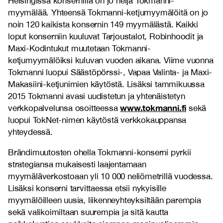
Helsingissä konsernilla on jo neljä Tokmanni-
myymälää. Yhteensä Tokmanni-ketjumyymälöitä on jo
noin 120 kaikista konsernin 149 myymälästä. Kaikki
loput konserniin kuuluvat Tarjoustalot, Robinhoodit ja
Maxi-Kodintukut muutetaan Tokmanni-
ketjumyymälöiksi kuluvan vuoden aikana. Viime vuonna
Tokmanni luopui Säästöpörssi-, Vapaa Valinta- ja Maxi-
Makasiini-ketjunimien käytöstä. Lisäksi tammikuussa
2015 Tokmanni avasi uudistetun ja yhtenäistetyn
www.tokmanni.fi
verkkopalvelunsa osoitteessa
sekä
luopui TokNet-nimen käytöstä verkkokauppansa
yhteydessä.
Brändimuutosten ohella Tokmanni-konserni pyrkii
strategiansa mukaisesti laajentamaan
myymäläverkostoaan yli 10 000 neliömetrillä vuodessa.
Lisäksi konserni tarvittaessa etsii nykyisille
myymälöilleen uusia, liikenneyhteyksiltään parempia
sekä valikoimiltaan suurempia ja sitä kautta