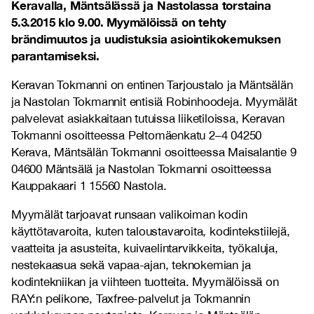
Keravalla, Mäntsälässä ja Nastolassa torstaina
5.3.2015 klo 9.00. Myymälöissä on tehty
brändimuutos ja uudistuksia asiointikokemuksen
parantamiseksi.
Keravan Tokmanni on entinen Tarjoustalo ja Mäntsälän
ja Nastolan Tokmannit entisiä Robinhoodeja. Myymälät
palvelevat asiakkaitaan tutuissa liiketiloissa, Keravan
Tokmanni osoitteessa Peltomäenkatu 2–4 04250
Kerava, Mäntsälän Tokmanni osoitteessa Maisalantie 9
04600 Mäntsälä ja Nastolan Tokmanni osoitteessa
Kauppakaari 1 15560 Nastola.
Myymälät tarjoavat runsaan valikoiman kodin
käyttötavaroita, kuten taloustavaroita, kodintekstiilejä,
vaatteita ja asusteita, kuivaelintarvikkeita, työkaluja,
nestekaasua sekä vapaa-ajan, teknokemian ja
kodintekniikan ja viihteen tuotteita. Myymälöissä on
RAY:n pelikone, Taxfree-palvelut ja Tokmannin