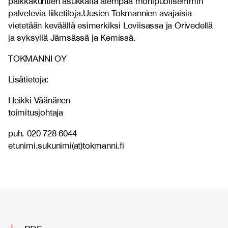
paikkakuntien asukkaita aiempaa monipuolisemmin
palvelevia liiketiloja.Uusien Tokmannien avajaisia
vietetään keväällä esimerkiksi Loviisassa ja Orivedellä
ja syksyllä Jämsässä ja Kemissä.
TOKMANNI OY
Lisätietoja:
Heikki Väänänen
toimitusjohtaja
puh. 020 728 6044
etunimi.sukunimi(at)tokmanni.fi